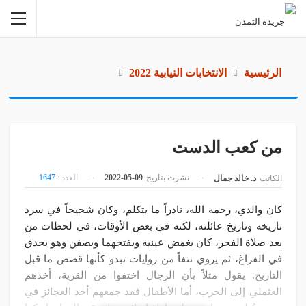
الرئيسية
الانتخابات النيابية 2022
من كعب الدست
نشرت بتاريخ
09-05-2022
العدد :
1647
الكاتب
د. خالد جمال
كان والدي، رحمه الله، نادراً ما يتكلم، وكان شحيحاً في سرد
تاريخه وتاريخ عائلته، لكنه في بعض الأوقات، في لحظات من
بعد صلاة الفجر، كان يغمض عينيه ويفتحهما ويصفن وهو يحدق
في الفراغ، ثم يروي نتفاً من روايات تبدو كأنها قصص ما قبل
التاريخ. يقول مثلاً بأن الرجال اختفوا من القرية، أخذهم
العثملي إلى الحرب، أما الأطفال فقد جمعهم أحد العجائز في