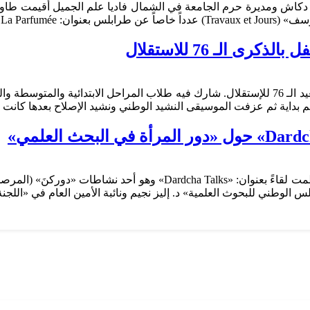
اش ومديرة حرم الجامعة في الشمال فاديا علم الجميل أقيمت طاولة
ضور بحضور النائب…
ى الـ 76 للاستقلال
«ثانوية الإصلاح الإسلامية» نظمت إحتفالاً طلابياً حاشداً لمناسبة العيد الـ 76 للإستقلال. شارك فيه
لكريم بداية ثم عزفت الموسيقى النشيد الوطني ونشيد الإصلاح بعدها كانت
عمادة «الدراسات العليا والبحوث» في «جامعة بيروت العربية» نظمت لقاءً
لوطني للبحوث العلمية» د. إليز نجيم ونائبة الأمين العام في «اللجنة 