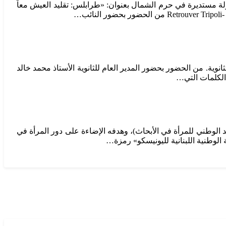
 مستديرة في حرم الشمال بعنوان: «طرابلس: تقليد العيش معاً
 طلاب المراحل الابتدائية والمتوسطة والثانوية. من الحضور بحضور المدير العام للثانوية الأستاذ محمد خالد
 الكلمات التي…
 بعنوان: «Dardcha Talks» وهو أحد نشاطات «دوركنَ» (المرصد الوطني للمرأة في الأبحاث)، وهدفه الإضاءة على دور المرأة في
الوطنية اللبنانية لليونيسكو» رمزة…