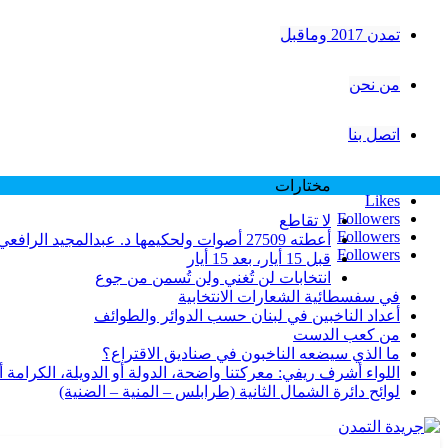
تمدن 2017 وماقبل
من نحن
اتصل بنا
مختارات
Likes
Followers
لا تقاطع
Followers
أعطته 27509 أصوات ولحكيمها د. عبدالمجيد الرافعي 25811 صوتاً… الوزير فرنجية وعتبه على طرابلس بسبب نتائج انتخابات 2005 … لماذا؟
Followers
قبل 15 أيار، بعد 15 أيار
انتخابات لن تُغني ولن تُسمن من جوع
في سفسطائية الشعارات الانتخابية
أعداد الناخبين في لبنان حسب الدوائر والطوائف
من كعب الدست
ما الذي سيضعه الناخبون في صناديق الاقتراع؟
اللواء أشرف ريفي: معركتنا واضحة، الدولة أو الدويلة، الكرامة أو ا
لوائح دائرة الشمال الثانية (طرابلس – المنية – الضنية)