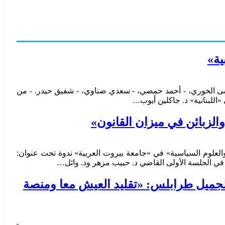
ية»
ن عيسى الخوري، - أحمد حمصي، - سعدي ضناوي، - شفيق حيدر. - من
«اللبنانية» د. جاكلين أيوب…
الزبائن في ميزان القانون»
لعلوم السياسية» في «جامعة بيروت العربية» ندوة تحت عنوان:
في الجلسة الأولى القاضي د. حبيب مزهر ود. وائل…
جميل طرابلس: «تقليد العيش معا ومنصة