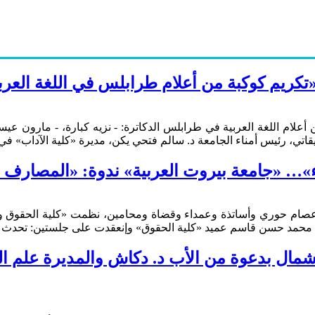
 «تكريم كوكبة من أعلام طرابلس في اللغة العرب
ة من أعلام اللغة العربية في طرابلس الدكاترة: - نزيه كبارة، - مارو
قاتي، رئيس أمناء الجامعة د. سالم فتحي يكن، مديرة «كلية الآداب» في 
ء»… «جامعة بيروت العربية» ندوة: «المصارف و
عصام حوري وأساتذة وعمداء وقضاة ومحامين، نظمت «كلية الحقوق وا
. د. محمد حسن قاسم عميد «كلية الحقوق» وإنعقدت على جلستين: تحدث 
ال بدعوة من الأب د. دكاش والمديرة علم ال