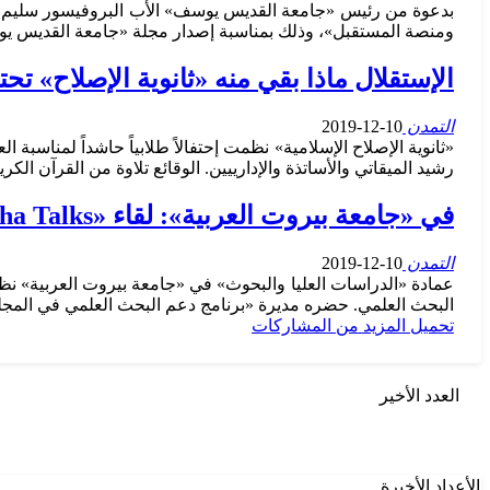
بدعوة من رئيس «جامعة القديس يوسف» الأب البروفيسور سليم دك
ومنصة المستقبل»، وذلك بمناسبة إصدار مجلة «جامعة القديس يوسف» (Travaux et Jours) عدداً خاصاً عن طرابلس بعنوان: Retrouver Tripoli- La Parfumée من الح
الإستقلال ماذا بقي منه «ثانوية الإصلاح» تحتفل بالذكر
التمدن
10-12-2019
رشيد الميقاتي والأساتذة والإدارييين. الوقائع تلاوة من القرآن ا
في «جامعة بيروت العربية»: لقاء «Dardcha Talks» حول «دور المرأة في البحث العلمي»
التمدن
10-12-2019
البحث العلمي. حضره مديرة «برنامج دعم البحث العلمي في المجلس ا
تحميل المزيد من المشاركات
العدد الأخير
الأعداد الأخيرة