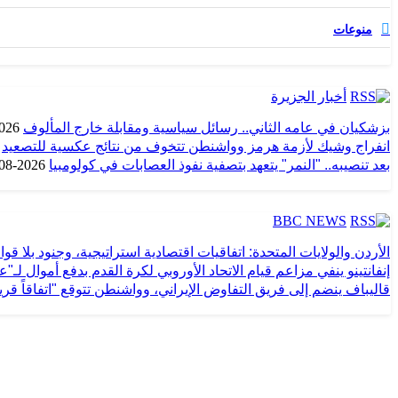
منوعات
أخبار الجزيرة
بزشكيان في عامه الثاني.. رسائل سياسية ومقابلة خارج المألوف
6-08-08
انفراج وشيك لأزمة هرمز وواشنطن تتخوف من نتائج عكسية للتصعيد
بعد تنصيبه.. "النمر" يتعهد بتصفية نفوذ العصابات في كولومبيا
2026-08-08
BBC NEWS
الأردن والولايات المتحدة: اتفاقيات اقتصادية استراتيجية، وجنود بلا قو
إنفانتينو ينفي مزاعم قيام الاتحاد الأوروبي لكرة القدم بدفع أموال لـ
قاليباف ينضم إلى فريق التفاوض الإيراني، وواشنطن تتوقع "اتفاقاً ق