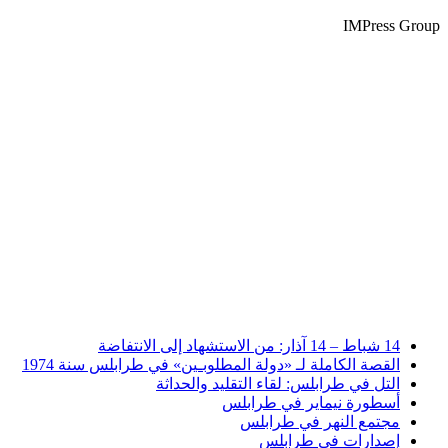
IMPress Group
14 شباط – 14 آذار: من الاستشهاد إلى الانتفاضة
القصة الكاملة لـ «دولة المطلوبـين» في طرابلس سنة 1974
التل في طرابلس: لقاء التقليد والحداثة
أسطورة نيماير في طرابلس
مجتمع النهر في طرابلس
إصدارات في طرابلس