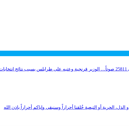
لذل، الحرية أو التبعية خُلقنا أحراراً وسنبقى وإياكم أحراراً بإذن الله