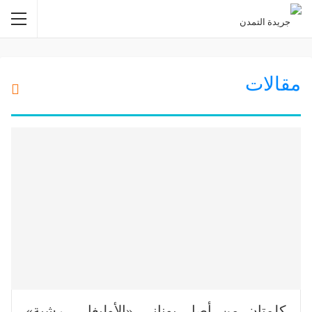
مقالات
كلمتان من أصل يوناني «الأوليغا – رشية»