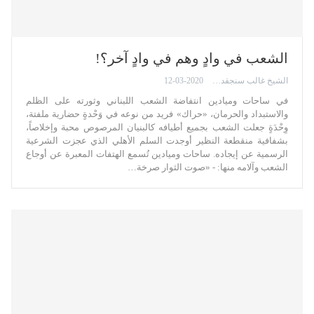
الشعب في وادٍ وهم في وادٍ آخر؟!
الشيخ غالب سنجقدار
12-03-2020
في ساحات وميادين انتفاضة الشعب اللبناني وثورته على الظلم
والاستبداد والحرمان، «حراك» فريد من نوعه في وَحْدةٍ حضارية ملفتة،
وِحْدَةٍ جعلت الشعب بجميع أطيافه كالبنيان المرصوص محبة وإخلاصاً،
بشفافية منقطعة النظير أوجدت السلم الأهلي الذي عجزت الشرعية
الرسمية عن إيجاده. ساحات وميادين تُسمع الهتفات المعبرة عن أوجاع
الشعب وآلامه منها: - «صوت الثوار صرخة…