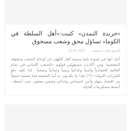
«جريدة التمدن» كتبت:«أهل السلطة في
الكوما» تساؤل محق وشعب مسحوق
الشيخ غالب سنجقدار
25-01-2020
أجل انها في غيبوبة تامة ونومة أهل الكهف عن أوجاع الشعب وحقوقه
المغتصبة. ومن أكاذيب مسؤولين قولهم «الشعب اللبناني في تمام
العافية اقتصادياً وأمنياً وغذائياً وبيئياً وحياتياً وصحياً... لذا عليه دفع
الضرائب للدولة» (!!!). هذا ما يكذبون به أما الحقيقة فما نعيشه جميعاً
من اقتصاد منهار وأمن اجتماعي وغذائي وصحي مفقود. حتى أبسط...
أبسط مستلزمات الحياة…