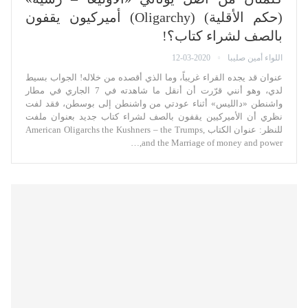
(حكم الأقلية) (Oligarchy) أميركيون يقفون
بالصف لشراء كتاب؟!
اللواء أمين صليبا
12-03-2020
عنوان قد يجده القراء غريباً، وما الذي أقصده من خلاله! الجواب بسيط
لدي، وهو أنني قرّرت أن أنقل ما شاهدته في 7 الجاري في مطار
واشنطن «دالليس» أثناء عودتي من واشنطن إلى بوسطن، فقد لفت
نظري أن الأميركيين يقفون بالصف لشراء كتاب جديد بعنوان ملفت
للنظر: عنوان الكتاب American Oligarchs the Kushners – the Trumps,
and the Marriage of money and power,…