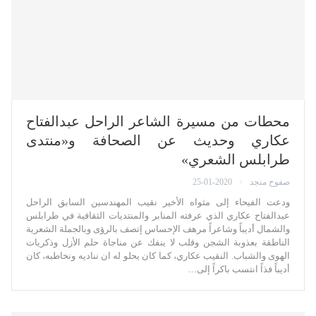
محطات من مسيرة الشاعر الراحل عبدالفتاح
عكاري وحديث عن الصحافة و«منتدى
طرابلس الشعري»
صفوح منجد
25-01-2020
ودعت الفيحاء إلى مثواه الأخير نقيب المهندسين السابق الراحل
عبدالفتاح عكاري الذي عرفته المنابر والمنتديات الثقافية في طرابلس
والشمال أديباً وشاعراً مرهف الإحساس إتصف بالرؤى وبالجملة الشعرية
الناطقة بعذوبة الشجن وقلب لا ينفك عن مناجاة حلم الأزل وذكريات
الهوى والشباب. النقيب عكاري، كما كان يحلو له ان نناديه ونخاطبه، كان
أديباً فذاً انتسب باكراً إلى…