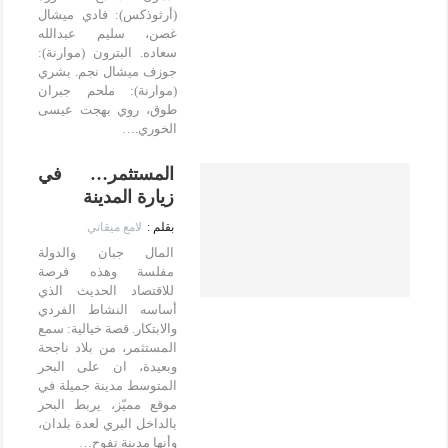
(أرثوذكس): فادي ميشال
غصن، سليم عبدالله
سعاده. البترون (موارنة):
جوزف ميشال نجم. بشري
(موارنة): ملحم جبران
طوق، روي بهجت عيسى
الخوري.…
المستثمر… في
زيارة المدينة
لامع ميقاتي
المال جبان والدولة
مفلسة وهذه فرصة
للاقتصاد الحديث الذي
أساسه النشاط الفردي
والابتكار. قصة خيالية: سمع
المستثمر، من بلاد ناجحة
وبعيدة، ان على البحر
المتوسط مدينة جميلة في
موقع مميّز، يربط البحر
بالداخل البري لعدة بلدان،
وأنها مدينة تفوح…