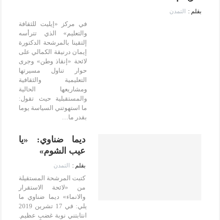
التمدن
في مركز «إيليت للثقافة
والتعليم» الذي تترأسه
إلتقينا بالمرشحة الدكتورة
إيمان درنيقة الكمالي على
لائحة «إنقاذ وطن» وجرى
حوار تناول مسيرتها
التعليمية والثقافية
ومشاريعها الحالية
والمستقبلية حيث تقول:
ما استهوتني السياسة يوما
بقدر ما…
ديما ضناوي: «يا
عيب الشوم»
التمدن
كتبت المرشحة المستقيلة
من «لائحة الاستقرار
والانماء» ديما ضناوي ما
يلي: في 17 تشرين 2019
انتابتني نوبة غضبٍ عظيم.