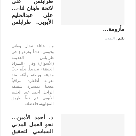
طرابلس على
لائحة «لبنان لنا»…
علي عبدالحليم
الأيوبي: طرابلس
مأزومة…
التمدن
من عائلة نضال وطني
وقومي، نشأ وترعرع في
طرابلس القديمة
(الأسواق) وفي «السرايا
العتيقة» تحديداً. تعلّم حبّ
مدينته ووطنه وأمّته منذ
نعومة أظفاره، مراقباً
معجباً بمسيرة شقيقه
الراحل أحمد عبد الحليم
الأيوبي، ثم خطّ طريق
المجابهة، فاعتقلته…
د. أحمد الأمين…
نحو العمل المدني
السياسي لتحقيق