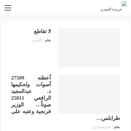
لا تقاطع
التمدن
أعطته 27509
أصوات ولحكيمها
د. عبدالمجيد
الرافعي 25811
صوتاً… الوزير
فرنجية وعتبه على
طرابلس…
فايز سنكري