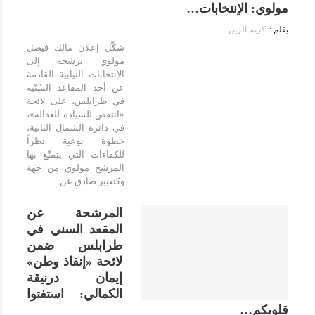
مولوي: الإنتخابات…
كريم الزين
شكّل إعلان مالك فيصل
مولوي ترشحه إلى
الإنتخابات النيابية القادمة
عن أحد المقاعد السُنّية
في طرابلس، على لائحة
«انتفض للسيادة للعدالة»،
في دائرة الشمال الثانية،
خطوة نوعية نظراً
للكفاءات التي يتمتّع بها
المرشح مولوي من جهة
وكتعبير صادق عن…
المرشحة عن
المقعد السني في
طرابلس ضمن
لائحة «إنقاذ وطن»
إيمان درنيقة
الكمالي: استفتوا
قلوبكم…