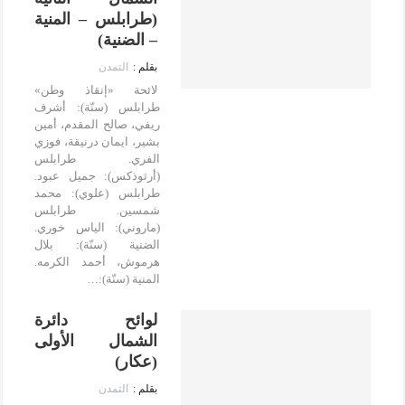
(طرابلس – المنية
– الضنية)
التمدن
لائحة «إنقاذ وطن»
طرابلس (سنّة): أشرف
ريفي، صالح المقدم، أمين
بشير، ايمان درنيقة، فوزي
الفري. طرابلس
(أرثوذكس): جميل عبود.
طرابلس (علوي): محمد
شمسين. طرابلس
(ماروني): الياس خوري.
الضنية (سنّة): بلال
هرموش، أحمد الكرمه.
المنية (سنّة):…
لوائح دائرة
الشمال الأولى
(عكار)
التمدن