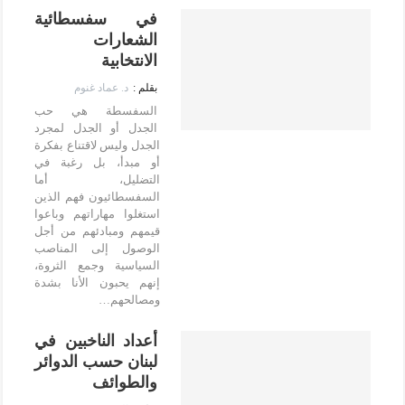
في سفسطائية
الشعارات
الانتخابية
د. عماد غنوم
السفسطة هي حب
الجدل أو الجدل لمجرد
الجدل وليس لاقتناع بفكرة
أو مبدأ، بل رغبة في
التضليل، أما
السفسطائيون فهم الذين
استغلوا مهاراتهم وباعوا
قيمهم ومبادئهم من أجل
الوصول إلى المناصب
السياسية وجمع الثروة،
إنهم يحبون الأنا بشدة
ومصالحهم…
أعداد الناخبين في
لبنان حسب الدوائر
والطوائف