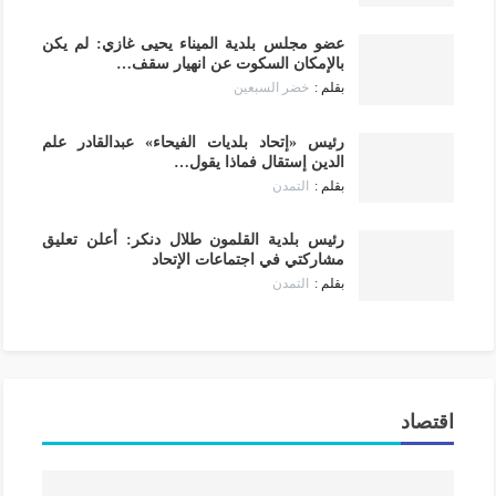
عضو مجلس بلدية الميناء يحيى غازي: لم يكن
بالإمكان السكوت عن انهيار سقف…
خضر السبعين
رئيس «إتحاد بلديات الفيحاء» عبدالقادر علم
الدين إستقال فماذا يقول…
التمدن
رئيس بلدية القلمون طلال دنكر: أعلن تعليق
مشاركتي في اجتماعات الإتحاد
التمدن
اقتصاد