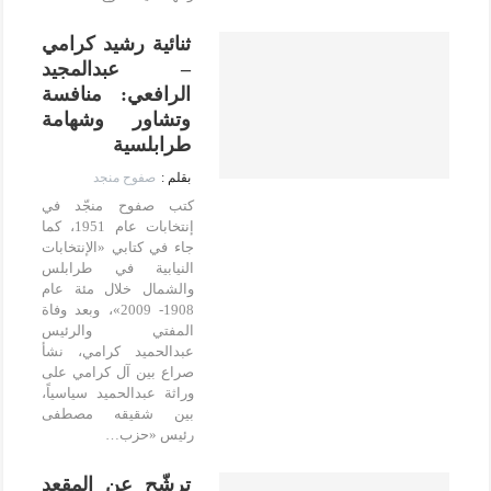
ثنائية رشيد كرامي
– عبدالمجيد
الرافعي: منافسة
وتشاور وشهامة
طرابلسية
صفوح منجد
كتب صفوح منجّد في
إنتخابات عام 1951، كما
جاء في كتابي «الإنتخابات
النيابية في طرابلس
والشمال خلال مئة عام
1908- 2009»، وبعد وفاة
المفتي والرئيس
عبدالحميد كرامي، نشأ
صراع بين آل كرامي على
وراثة عبدالحميد سياسياً،
بين شقيقه مصطفى
رئيس «حزب…
ترشّح عن المقعد