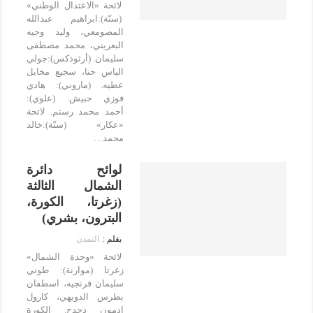
لائحة «الاعتدال الوطني»
(سنّة):ابراهيم عبدالله
المصومعي، وليد وجيه
البعريني، محمد مصطفى
سليمان. (أرثوذكس):جولي
الياس حنا، سجيع مخايل
عطيه. (ماروني): هادي
فوزي حبيش. (علوي):
أحمد محمد رستم. لائحة
«عكار» (سنّة):خالد
محمد…
لوائح دائرة
الشمال الثالثة
(زغرتا، الكورة،
البترون، بشري)
التمدن
لائحة «وحدة الشمال»
زغرتا (موارنة): طوني
سليمان فرنجيه، اسطفان
بطرس الدويهي، كارول
ادمون دحدح. الكورة