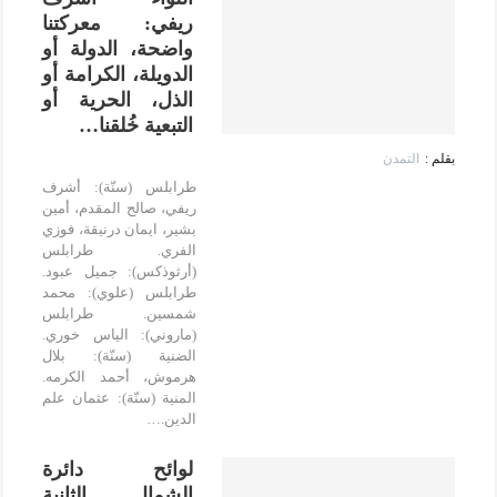
ريفي: معركتنا
واضحة، الدولة أو
الدويلة، الكرامة أو
الذل، الحرية أو
التبعية خُلقنا…
التمدن
طرابلس (سنّة): أشرف
ريفي، صالح المقدم، أمين
بشير، ايمان درنيقة، فوزي
الفري. طرابلس
(أرثوذكس): جميل عبود.
طرابلس (علوي): محمد
شمسين. طرابلس
(ماروني): الياس خوري.
الضنية (سنّة): بلال
هرموش، أحمد الكرمه.
المنية (سنّة): عثمان علم
الدين.…
لوائح دائرة
الشمال الثانية