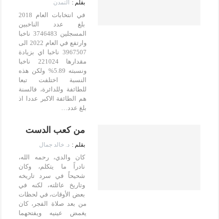
التمدن
في انتخابات العام 2018
بلغ عدد الناخبين
المسجلين 3746483 ناخبا
وارتفع في العام 2022 الى
3967507 ناخبا اي بزيادة
مقدارها 221024 ناخبا
ونسبته 5.89% ولكن هذه
النسبة اختلفت تبعا
للطائفة وللدائرة، فالسنة
هم الطائفة الاكبر عددا اذ
بلغ عدد…
من كعب الدست
د. خالد جمال
كان والدي، رحمه الله،
نادراً ما يتكلم، وكان
شحيحاً في سرد تاريخه
وتاريخ عائلته، لكنه في
بعض الأوقات، في لحظات
من بعد صلاة الفجر، كان
يغمض عينيه ويفتحهما