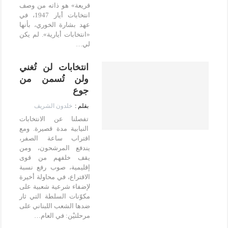
قريعة» هو ذاته من وصف
انتخابات أيار 1947، في
عهد بشارة الخوري، بأنها
«انتخابات أيارية». لم يكن
لي…
انتخابات لن تُغني
ولن تُسمن من
جوع
خلدون الشريف
تفصلنا عن الانتخابات
النيابية مدة قصيرة. ومع
اقتراب ساعة الصفر،
يندفع المرشحون، ومن
يقف خلفهم من قوى
إقليمية، صوب رفع نسبة
الاقتراع، في محاولة أخيرة
لإضفاء شرعية شعبية على
مكوّنات السلطة التي ثار
ضدها الشعب اللبناني على
مرحلتيْن: في العام…