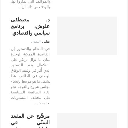
والمواقف التي تميّزوا بها.
والهدف من ذلك أن…
د. مصطفى
علوش: برنامج
سياسي واقتصادي
التمدن
في النظام والدستور إن
القاعدة الممكنة لوحدة
لبنان ما تزال ترتكز على
استكمال بنود الدستور
الذي أُقر في وثيقة الوفاق
الوطني في الطائف. هذا
يشمل ما هو مرتبط بإنشاء
مجلس شيوخ والتوجه نحو
إلغاء الطائفية السياسية
على مختلف المستويات
بعد بحث…
مرشّح عن المقعد
السنّي في