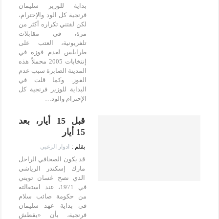
بداية للوزير سليمان
فرنجية كل الود والإحترام،
لكن لفتني تكراره أكثر من
مرة، في مقابلات
تلفزيونية، العتب على
طرابلس لعدم فوزه في
إنتخابات 2005 محملاً هذه
المدينة الصابرة سبب عدم
الفوز. وكما قلت في
البداية للوزير فرنجية كل
الإحترام والود…
قبل 15 أيار، بعد
15 أيار
ادوار الزغبي
قد يكون الصحافي الراحل
مارك إسكندر الرياشي
الذي نصح غسان تويني
في 1971، عند استقالته
من حكومة صائب سلام
في بداية عهد سليمان
فرنجية، بأن «يقطش