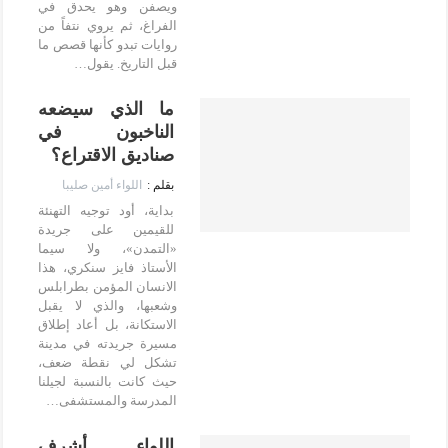
ويصفن وهو يحدق في
الفراغ، ثم يروي نتفاً من
روايات تبدو كأنها قصص ما
قبل التاريخ. يقول…
ما الذي سيضعه
الناخبون في
صناديق الاقتراع؟
اللواء أمين صليبا
بداية، أود توجيه التهنئة
للقيمين على جريدة
«التمدن»، ولا سيما
الأستاذ فايز سنكري، هذا
الانسان المؤمن بطرابلس
وشعبها، والذي لا يقبل
الاستكانة، بل أعاد إطلاق
مسيرة جريدته في مدينة
تشكل لي نقطة ضعف،
حيث كانت بالنسبة لجيلنا
المدرسة والمستشفى…
اللواء أشرف