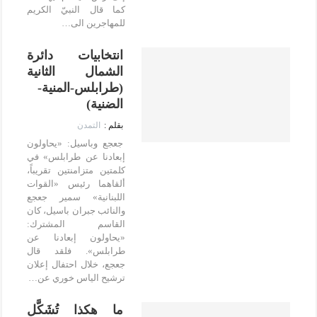
كما قال النبيّ الكريم
للمهاجرين الى…
انتخابيات دائرة
الشمال الثانية
(طرابلس-المنية-
الضنية)
التمدن
جعجع وباسيل: «يحاولون
إبعادنا عن طرابلس» في
كلمتين متزامنتين تقريباً،
ألقاهما رئيس «القوات
اللبنانية» سمير جعجع
والنائب جبران باسيل، كان
القاسم المشترك:
«يحاولون إبعادنا عن
طرابلس». فلقد قال
جعجع، خلال احتفال إعلان
ترشيح الياس خوري عن…
ما هكذا تُشَكَّل