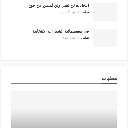
انتخابات لن تُغني ولن تُسمن من جوع
خلدون الشريف
في سفسطائية الشعارات الانتخابية
د. عماد غنوم
محليات