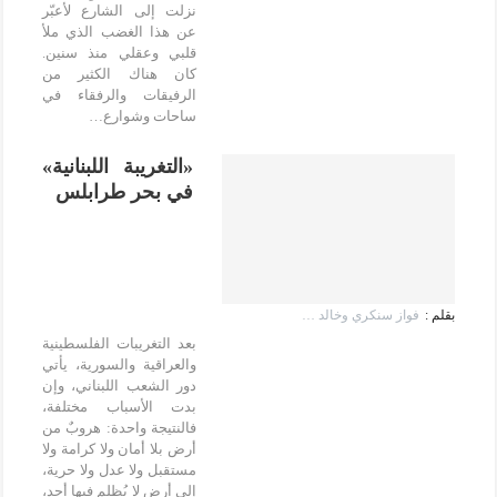
نزلت إلى الشارع لأعبّر
عن هذا الغضب الذي ملأ
قلبي وعقلي منذ سنين.
كان هناك الكثير من
الرفيقات والرفقاء في
ساحات وشوارع…
«التغريبة اللبنانية»
في بحر طرابلس
فواز سنكري وخالد جمال
بعد التغريبات الفلسطينية
والعراقية والسورية، يأتي
دور الشعب اللبناني، وإن
بدت الأسباب مختلفة،
فالنتيجة واحدة: هروبٌ من
أرض بلا أمان ولا كرامة ولا
مستقبل ولا عدل ولا حرية،
إلى أرض لا يُظلم فيها أحد،