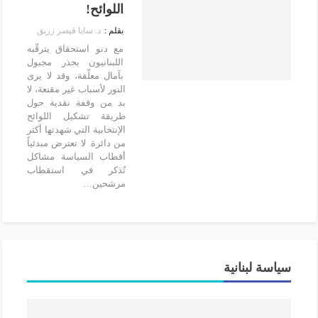
اللوائح!
د. سابا قيصر زريق
مع دنو استحقاق يترقّبه
اللبنانيون بحذر مجبول
بآمال معلّقة، وقد لا يرى
النور لأسباب غير مقنعة، لا
بد من وقفة نقدية حول
طريقة تشكيل اللوائح
الإنتخابية التي شهدتها أكثر
من دائرة. لا تعترض مبدئياً
أقطاب السياسة مشاكل
تُذكر في استقطاب
مرشحين…
سياسة لبنانية