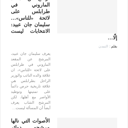
الماروني في
طرابلس على
لائحة «للناس»…
سليمان جان عبيد:
الانتخابات ليست
إلّا…
التمدن
يعرف سليمان جان عبيد،
المرشح عن المقعد
الماروني في طرابلس
على لائحة «للناس»، ان
علاقة والده النائب والوزير
الراحل بطرابلس هي
علاقة تاريخية حرص دائماً
على تمتينها وتوطيد
الأواصر مع أهلها، لكن
المرشح الشاب يعرف
أيضاً أن المسألة ليست…
الأصوات التي نالها
مرشحو دوائر