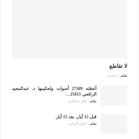
لا تقاطع
التمدن
أعطته 27509 أصوات ولحكيمها د. عبدالمجيد
الرافعي 25811…
فايز سنكري
قبل 15 أيار، بعد 15 أيار
ادوار الزغبي