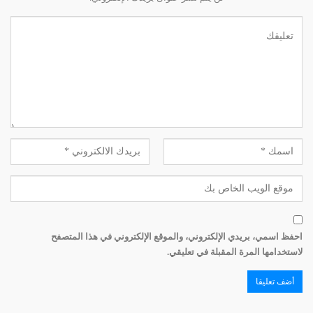
المرشح للرئاسة. كما زار القاهرة في كانون الثاني 2008
الرئيس فؤاد السنيورة. وخلال ما يقرب من تسع سنوات من
مهمتي في القاهرة، استقبلت أغلب المسؤولين والسياسيين
اللبنانيين وغير السياسيين من رئيس الجمهورية إلى رئيس
مجلس النواب ورؤساء الحكومات، إلى الوزراء وخصوصًا وزراء
الخارجية والنواب، فضلاً عن البطريرك الراعي والمفتي قباني
والمفتي دريان والبطريرك حكيّم وبطريرك السريان. وكان
البطريرك الراحل هزيم ينوي زيارة القاهرة، إلاّ أن الحكومة
السورية نصحته بغير ذلك. وباختصار فإن القاهرة كانت من أكثر
العواصم العربية التي يزورها السياسيون في زيارات رسمية
وخصوصًا اجتماعات مجالس جامعة الدول العربية.
مع الأخضر الإبراهيمي ومحمد فائق
احفظ اسمي، بريدي الإلكتروني، والموقع الإلكتروني في هذا المتصفح
لاستخدامها المرة المقبلة في تعليقي.
في تلك الفترة السابقة لثورة 25 يناير2011، كانت مصر تزوّد
لبنان بالكهرباء عبر الأردن وسوريا. من هنا كانت زيارات وزراء
الطاقة اللبنانيين تتكرر إلى القاهرة. وعلى صعيد العلاقات
الثنائية، فثمة لجنة عليا تُعقد على مستوى رئيس الحكومة في