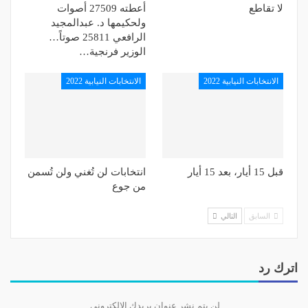
لا تقاطع
أعطته 27509 أصوات
ولحكيمها د. عبدالمجيد
د. زيادة مع الأمينين العامين السابقين عمرو موسى ونبيل العربي
الرافعي 25811 صوتاً…
وضآلة حجم البعثة لا يقتصر على القاهرة. فأغلب السفارات
الوزير فرنجية…
اللبنانية في العواصم الكبرى لا يزيد عدد الدبلوماسيين فيها عن
الانتخابات النيابية 2022
الانتخابات النيابية 2022
أربعة، وفي أغلب العواصم يكون السفير مع دبلوماسي واحد،
أو يكون وحيدًا.
قمت بزيارتين بروتوكوليتين إلى كلٍ من وزير الخارجية آنذاك
أحمد أبو الغيط، وإلى أمين عام جامعة الدول العربية عمرو
موسى. وباشرت عملي متلمسًا طريقي واتخذت بيني وبين
قبل 15 أيار، بعد 15 أيار
انتخابات لن تُغني ولن تُسمن
نفسي قرارًا بأن أكون مقلاً في التصاريح، وأن أتوخى عدم
من جوع
الخوض في الانقسام اللبناني، ومما سهل مهمتي تفهم
المسؤولين المصريين للوضع اللبناني. وتعاطف سائر
السابق
التالي
المصريين مع لبنان.
كانت القاهرة مقصدًا للسياسيين اللبنانيين في زيارات رسمية
اترك رد
أو زيارات خاصة غير معلنة، خصوصًا أن منصب الرئاسة
اللبنانية قد شغر في شهر تشرين الثاني 2007، ومن بين الذين
جاءوا في زيارة رسمية قائد الجيش آنذاك ميشال سليمان،
لن يتم نشر عنوان بريدك الإلكتروني.