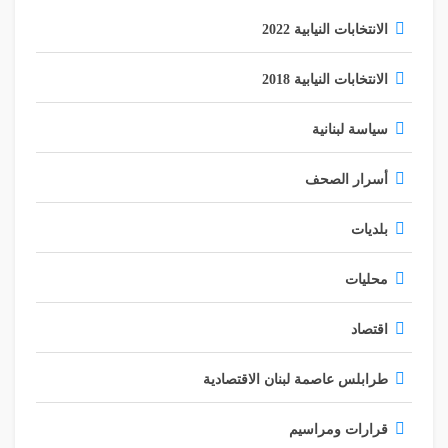
الوحيد من أشكال العمل العربي المشترك، وعادة ما توجه
الانتقادات إلى أداء الجامعة، وإلى اقتصار عملها على إصدار
الانتخابات النيابية 2022
البيانات.
الانتخابات النيابية 2018
لكن من الضروري التأكيد على أن الأمانة العامة هي جهاز
تنفيذي وأن القرارات تتخذها الدول.
سياسة لبنانية
وبسبب خبرة الأمين العام عمرو موسى (الذي سبق له أن كان
أسرار الصحف
وزيرًا للخارجية المصرية لمدة عشر سنوات)، انفتحت الجامعة
خلال ولايته (2001-2011) على العديد من الدول والمنظمات
نذكر على سبيل المثال تأسيس منتديات عربية روسية وعربية
بلديات
صينية- وتركية ويابانية. فضلاً عن الاجتماعات الدورية مع الاتحاد
الأفريقي والاتحاد الأوروبي.
محليات
وقد أصبحت الجامعة منبرًا لمن أراد مخاطبة العرب، وقد
اقتصاد
استقبلت جامعة الدول العربية في قاعة الاجتماعات الكبرى
الرئيس الصيني والرئيس التركي ورئيس الحكومة الروسي.
طرابلس عاصمة لبنان الاقتصادية
وخلال ولاية الدكتور نبيل العربي(2011-2016)، ولدت فكرة
قرارات ومراسيم
إجراء إصلاحات وتعديلات وتطوير لميثاق الجامعة وآليات عملها.