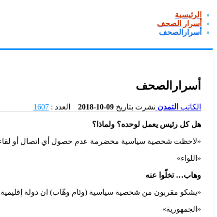
الرئيسية
أسرار الصحف
أسرارالصحف
أسرارالصحف
الكاتب
التمدن
نشرت بتاريخ
09-10-2018
العدد :
1607
هل كل رئيس يعمل لوحده؟ ولماذا؟
«لاحظت شخصية سياسية مخضرمة عدم حصول أي اتصال أو لقاء بين ا
«اللواء»
وهاب… تخلّوا عنه
«يشكو مقربون من شخصية سياسية (وئام وهّاب) ان دولة إقليمية با
«الجمهورية»