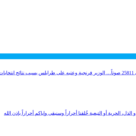
لذل، الحرية أو التبعية خُلقنا أحراراً وسنبقى وإياكم أحراراً بإذن الله