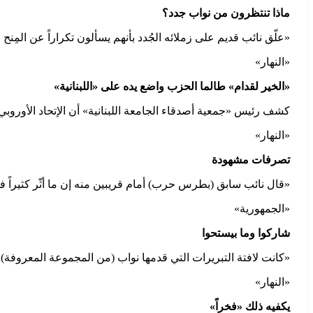
ماذا تنتظرون من نواب جدد؟
«علّق نائب قديم على زملائه الجُدد بأنهم يسألون تكراراً عن المِنح
«النهار»
«الخير لقدام» طالما الحزب واضع يده على «اللبنانية»
كشف رئيس «جمعية أصدقاء الجامعة اللبنانية» أن الإتحاد الأوروبي 
«النهار»
تصرفات مشهودة
«قال نائب سابق (بطرس حرب) أمام قريبين منه إن ما أثّر كثيراً
«الجمهورية»
شاركوا وما بيستحوا
«كانت لافتة التبريرات التي قدمها نواب (من المجموعة المعروفة
«النهار»
يكفيه ذلك «فخراً»