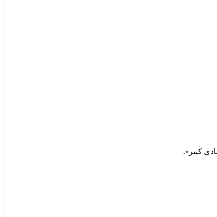
دي كبير».