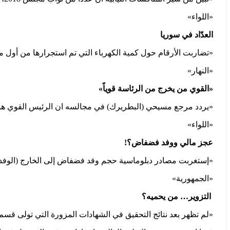
«اللواء»
العدّاد في سوريا
«تضاربت الأرقام حول كمية الكهرباء التي تم استجرارها من أول م
«النهار»
«القوي من يخرج من الرئاسة قوياً»
«يردد مرجع مسيحي (البطريرك) في مجالسه ان الرئيس القوي هو الذ
«اللواء»
عجز مالي ووفد فضفاض؟!
«إستغربت مصادر دبلوماسية حجم وفد فضفاض إلى الخارج (الوفد ال
«الجمهورية»
التزوير… من يحميه؟
«لم تظهر بعد نتائج التحقيق في الشهادات المزورة التي تولى قسم م