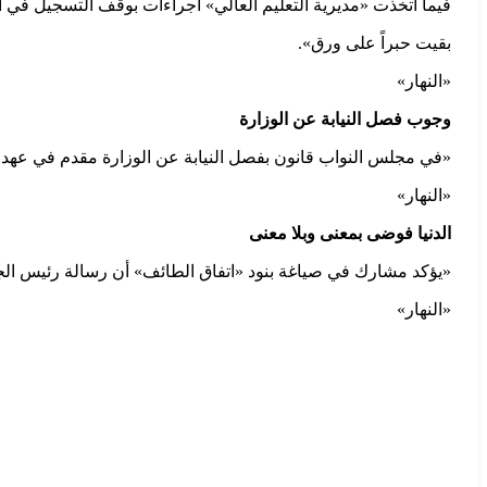
فيما اتخذت «مديرية التعليم العالي» اجراءات بوقف التسجيل في 
بقيت حبراً على ورق».
«النهار»
وجوب فصل النيابة عن الوزارة
«في مجلس النواب قانون بفصل النيابة عن الوزارة مقدم في عهد الرئيس ميشال سليمان في 11 آب 2011.1وهو ينا
«النهار»
الدنيا فوضى بمعنى وبلا معنى
«يؤكد مشارك في صياغة بنود «اتفاق الطائف» أن رسالة رئيس الج
«النهار»