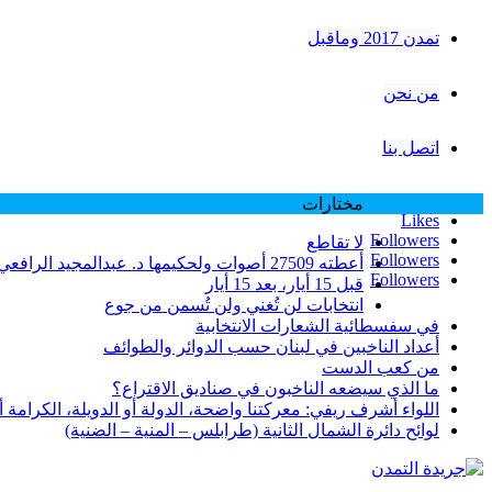
تمدن 2017 وماقبل
من نحن
اتصل بنا
مختارات
Likes
Followers
لا تقاطع
Followers
أعطته 27509 أصوات ولحكيمها د. عبدالمجيد الرافعي 25811 صوتاً… الوزير فرنجية وعتبه على طرابلس بسبب نتائج انتخابات 2005 … لماذا؟
Followers
قبل 15 أيار، بعد 15 أيار
انتخابات لن تُغني ولن تُسمن من جوع
في سفسطائية الشعارات الانتخابية
أعداد الناخبين في لبنان حسب الدوائر والطوائف
من كعب الدست
ما الذي سيضعه الناخبون في صناديق الاقتراع؟
اللواء أشرف ريفي: معركتنا واضحة، الدولة أو الدويلة، الكرامة أو ا
لوائح دائرة الشمال الثانية (طرابلس – المنية – الضنية)