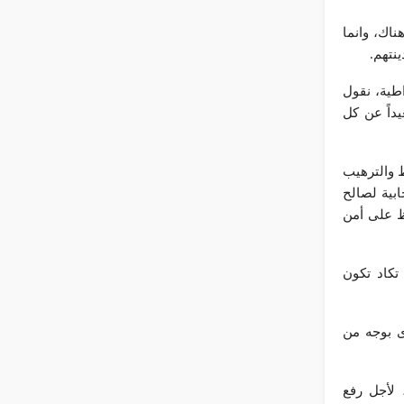
ناك، وانما
ينتهم.
طية، نقول
داً عن كل
ط والترهيب
بية لصالح
ظ على أمن
تكاد تكون
ى بوجه من
لأجل رفع