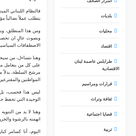
أسرار الصحف
فالنظام اللبناني المب
بلديات
يتطلب عملاً نضالياً مؤ
ومن هذا المنطلق، وب
محليات
وبصوت عالٍ ان تحصيل 
الاصطفافات السياسية
اقتصاد
وهنا نتساءل، من سيحم
طرابلس عاصمة لبنان
على كل من يتعامل معن
الاقتصادية
مرشح السلطة، بدلاً 
المواطنين والمقترعين 
قرارات ومراسيم
ليس هذا فحسب، بل ا
الوحيدة التي تحفظ حقو
ثقافة وتراث
وهنا لا بد من التنوي
قضايا اجتماعية
اتهمته بالرشوة والخر
تربية
اليوم، أنا كسامر ك