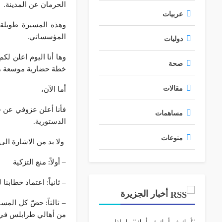
الحرمان عن المدينة.
عربيات
وهذه المسيرة طويلة،
المؤسساتي.
دوليات
وها أنا اليوم اعلن ل
صحة
خطة حضارية موسعة منف
مقالات
أما الآن،
فأنا أعلن عزوفي عن خ
مساهمات
الدستورية.
منوعات
ولا بد من الاشارة الى
– أولاً: منع التزكية
– ثانياً: اعتماد خطابن
أخبار الجزيرة
– ثالثاً: حضّ كل المس
من أهالي طرابلس في 
"أمك ثم أمك ثم أمك".. لماذا