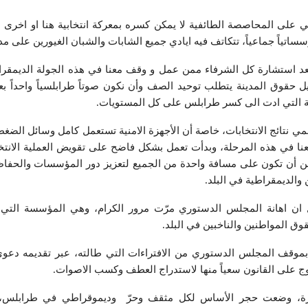
ني على المحاصصة الطائفية لا يمكن كسره بمعركة انتخابية هنا او اخرى ه
سساتياً جماعياً، تتكاتف فيه ايادي جميع الشابات والشبان الغيورين على مد
عد استشارة كل الشرفاء ممن عمل و وقف معنا في هذه الجولة الديمقرا
حقوق المدينة يتطلب توحيد الصف وأن نكون صوتاً طرابلسياً واحداً بعي
 التي ادت الى كسر طرابلس على كل المستويات.
ي نتائج الانتخابات، خاصة أن الأجهزة الامنية تستعمل كامل وسائل الضغ
ا في هذه المرحلة، وبدأت تعمل بشكل فاضح على تقويض العملية الانتخا
من أن تكون على مسافة واحدة من الجميع لتعزيز دور المؤسسات والحفا
والديمقراطية في البلد.
ن اهانة المجلس الدستوري مرّت مرور الكرام، وهي المؤسسة التي 
ق المواطنين والناخبين في البلد.
ه بموقف المجلس الدستوري من الافتراءات التي طالته، عبر تقديمه دعو
وج على القانون سعياً منها لاستدراج العطف وكسب الاصوات.
بارة، وضعت حجر الأساس لكل مثقف وحرّ وديموقراطي في طرابلس، 