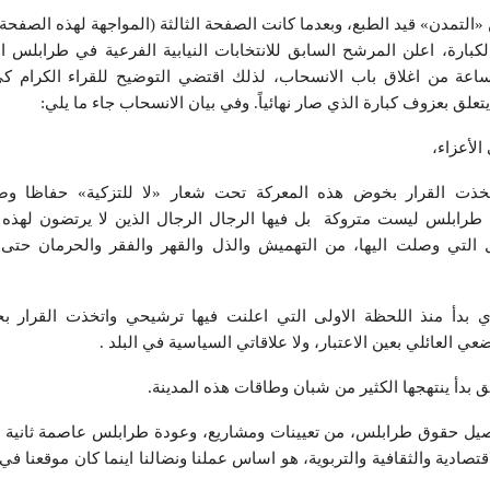
 «التمدن» قيد الطبع، وبعدما كانت الصفحة الثالثة (المواجهة لهذه الصفحة
 لكبارة، اعلن المرشح السابق للانتخابات النيابية الفرعية في طرابلس 
عة من اغلاق باب الانسحاب، لذلك اقتضي التوضيح للقراء الكرام ك
 يتعلق بعزوف كبارة الذي صار نهائياً. وفي بيان الانسحاب جاء ما يلي:
الأعزاء،
تخذت القرار بخوض هذه المعركة تحت شعار «لا للتزكية» حفاظا وصو
 طرابلس ليست متروكة بل فيها الرجال الرجال الذين لا يرتضون لهذه ا
 التي وصلت اليها، من التهميش والذل والقهر والفقر والحرمان حت
يري بدأ منذ اللحظة الاولى التي اعلنت فيها ترشيحي واتخذت القرار 
عي العائلي بعين الاعتبار، ولا علاقاتي السياسية في البلد .
بدأ ينتهجها الكثير من شبان وطاقات هذه المدينة.
صيل حقوق طرابلس، من تعيينات ومشاريع، وعودة طرابلس عاصمة ثانية ل
قتصادية والثقافية والتربوية، هو اساس عملنا ونضالنا اينما كان موقعنا في