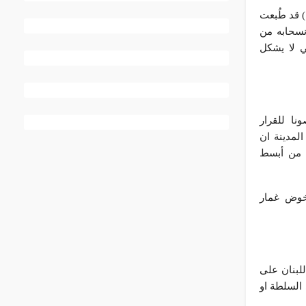
) قد طُبعت
انسحابه من
ي لا يشكل
نا للقرار
لمدينة ان
ى من أبسط
بخوض غمار
لبنان على
 السلطة او