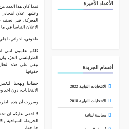
الأعداد الأخيرة
فيما كان هذا العدد من
وعليها اعلان انتخابي
المعركة، قبل نصف سا
الاعلان التباساً في ما
«اخوتي، اخواتي، اهلي 
كلكم تعلمون انني ا
الطرابلسي الحرّ، وان
تبقى على هذه الحال
أقسام الجريدة
حقوقها.
خطابنا ونهجنا التغي
الانتخابات النيابية 2022
الانتخابات، دون اخذ وض
الانتخابات النيابية 2018
وسررت أن هذه الطريق 
لا اخفي عليكم ان تح
سياسة لبنانية
الخريطة السياحية والا
خارجها.