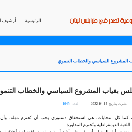
الرئيسية
أرشيف ال
اب المشروع السياسي والخطاب التنموي
بلس بغياب المشروع السياسي والخطاب التنمو
نشرت بتاريخ
14-04-2022
العدد :
1645
ت، كما كل انتخابات، هي استحقاق دستوري يجب أن تُحترم مهله، وأ
للعبة الديمقراطية وتُحترم المداورة.
نتصف أيار المقبل يأتي في ظل أشد أزمة سياسية -اقتصادية-أخلاقية يعي