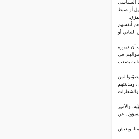
ا السياسي
عيل أو ضبط
مزق.
 هم أنفسهم
 النيابي أو
 أن نمرره
أموالهم في
انية يصعب
صوّتوا لمن
ن، ومدينتهم
 والشعارات
ه، والأمير
م مسؤول عن
نا، ويعيش