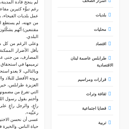
أسرار الصحف
لم ينجح قادة المدين
رغم تبوُّء كثيرين مقا
بلديات
عمل بلديات الفيحاء، 
من جهته، لم يستطع الم
مقتنعين) أنّهم يشكّلون 
محليات
البلدي.
وعلى الرغم من كل ما
اقتصاد
بأقل الأضرار الممكنة
المصارف، من جنى عمر 
طرابلس عاصمة لبنان
ترميمها في استحقاق ن
الاقتصادية
وبالتالي، لا يعدو است
يرونه الأفضل للبلاد وا
قرارات ومراسيم
العزيزة طرابلس، خير 
التي تفرغ من مضمونها
ثقافة وتراث
وأختم بقول رسول الله ا
راعٍ، والرجل راعٍ على
قضايا اجتماعية
رعيَّتِه».
عسى أن نحسن الاختيار
تربية
حياة الناس. والخيرة في