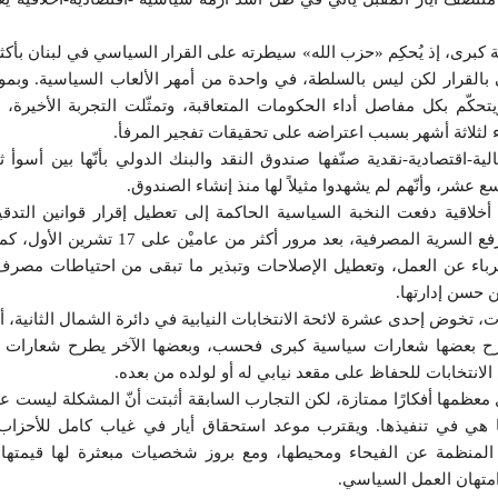
ة كبرى، إذ يُحكِم «حزب الله» سيطرته على القرار السياسي في لبنان بأكثري
ي بالقرار لكن ليس بالسلطة، في واحدة من أمهر الألعاب السياسية. وبمو
تحكّم بكل مفاصل أداء الحكومات المتعاقبة، وتمثّلت التجربة الأخيرة، 
ثلاثة أشهر بسبب اعتراضه على تحقيقات تفجير المرفأ.
 مالية-اقتصادية-نقدية صنّفها صندوق النقد والبنك الدولي بأنّها بين أسوأ 
ع عشر، وأنّهم لم يشهدوا مثيلاً لها منذ إنشاء الصندوق.
أزمة أخلاقية دفعت النخبة السياسية الحاكمة إلى تعطيل إقرار قوانين التدق
والكابيتول كونترول ورفع السرية المصرفية، بعد مرور أكثر من عا
باء عن العمل، وتعطيل الإصلاحات وتبذير ما تبقى من احتياطات مصرف
ن حسن إدارتها.
، تخوض إحدى عشرة لائحة الانتخابات النيابية في دائرة الشمال الثانية،
طرح بعضها شعارات سياسية كبرى فحسب، وبعضها الآخر يطرح شعارات التغ
انتخابات للحفاظ على مقعد نيابي له أو لولده من بعده.
 معظمها أفكارًا ممتازة، لكن التجارب السابقة أثبتت أنّ المشكلة ليست
ا هي في تنفيذها. ويقترب موعد استحقاق أيار في غياب كامل للأحزاب
أو المنظمة عن الفيحاء ومحيطها، ومع بروز شخصيات مبعثرة لها قيمتها
امتهان العمل السياسي.