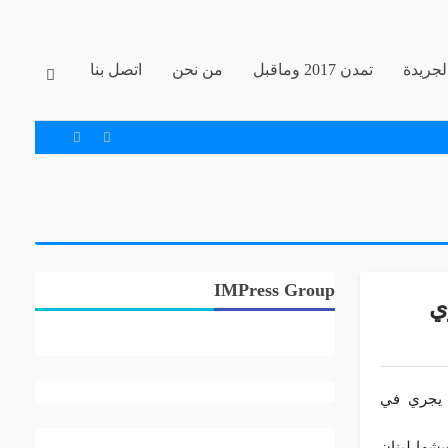
جريدة
تمدن 2017 وماقبل
من نحن
اتصل بنا
IMPress Group
ي
ن يجري في
شها لبنان