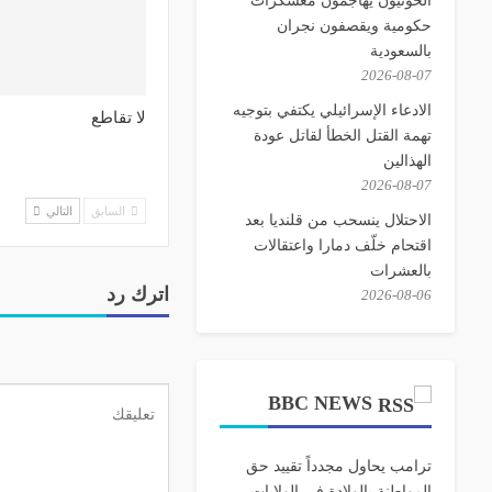
حكومية ويقصفون نجران
بالسعودية
2026-08-07
الادعاء الإسرائيلي يكتفي بتوجيه
لا تقاطع
تهمة القتل الخطأ لقاتل عودة
الهذالين
2026-08-07
السابق
التالي
الاحتلال ينسحب من قلنديا بعد
اقتحام خلّف دمارا واعتقالات
بالعشرات
اترك رد
2026-08-06
BBC NEWS
ترامب يحاول مجدداً تقييد حق
المواطنة بالولادة في الولايات