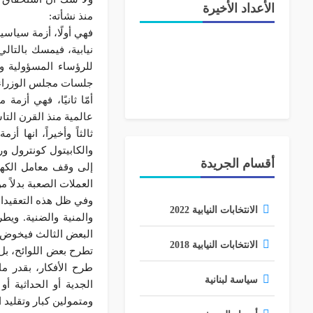
الأعداد الأخيرة
منذ نشأته:
فهي أولًا، أزمة سياسي
نيابية، فيمسك بالتال
للرؤساء المسؤولية وي
جلسات مجلس الوزراء ل
أمّا ثانيًا، فهي أزمة
عالمية منذ القرن التاس
ثالثاً وأخيراً، انها 
أقسام الجريدة
إلى وقف معامل الكهر
العملات الصعبة بدلاً م
وفي ظل هذه التعقيدات
الانتخابات النيابية 2022
والمنية والضنية. وي
البعض الثالث فيخوض ال
الانتخابات النيابية 2018
تطرح بعض اللوائح، بل
طرح الأفكار، بقدر م
سياسة لبنانية
الجدية أو الحداثية 
ومتمولين كبار وتقليد 