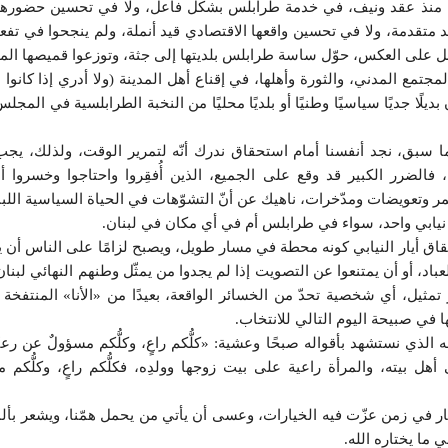
ة، منذ عقد ونيف، في خدمة طرابلس بشكل فاعل، ولا في تحسين حضوره
عد متقدمة، ولا في تحسين واقعها الاقتصادي قيد أنملة، ولم ينجحوا في تف
بل على العكس، حوّل ساسة طرابلس بلديتها إلى جثة، وتوزعوا قميصها الم
جتمع المدني، والثورة وأهلها، في إقناع أهل المدينة (ولا أدري إذا كانوا
بديلًا جديًا سياسيًا وطنيًا أو بلديًا محليًا من النخبة الطرابلسية في المجلس
 سبق، نجد أنفسنا أمام استحقاق ندرك أنّه لتمرير الوقت، ولذلك، يجب
، فالضرر الكبير قد وقع على الجميع، الذين أُفقِروا واحتاجوا وخسروا 
وتعويضات ومدّخرات، ناهيك عن أنّ التشوّهات في الحياة السياسية اللبن
يابي واحد، سواء في طرابلس أم في أي مكان في لبنان.
حقاق أيار النيابي كونه محطة في مسار طويل، ويصبح لزامًا على الناس أن ي
لعباد، أو أن يمتنعوا عن التصويت إذا لم يجدوا من يمثّل وطنهم النهائي لبنا
تمثيل، أي شخصية تحدّ من الخسائر الواقعة، بعيدًا من «الأنا» المنتفخة
 في صبيحة اليوم التالي للانتخاب.
لذي نستشهد بأقواله صبحًا وعشية: «كلُّكم راعٍ، وكلُّكم مسؤولٌ عن رعيَّتِ
 أهل بيته، والمرأة راعية على بيت زوجها وولدِه، فكلُّكم راعٍ، وكلُّك
 في زمن عزّت فيه الخيارات، وعسى أن يأتي من يحمل همّنا، ويشعر بألم
 ما يختاره الله.