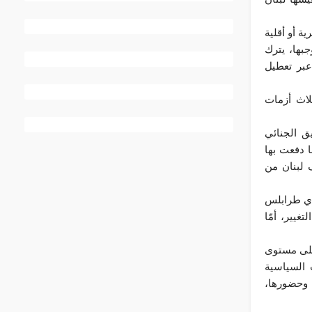
ة أو أقلية
جبها، يترك
عبر تعطيل
ثلاث أزمات
يق الجنائي
ميْن على 17 تشرين الأول، كما دفعت بها
 لبنان من
 أي طرابلس
يير، أمّا
 على مستوى
 السياسية
 وحضورها،