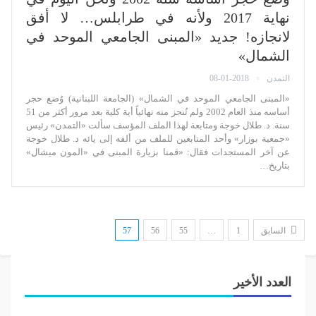
نهاية 2017 ولأنه في طرابلس… لا أفق
لانجازه! جديد «المبنى الجامعي الموحد في
الشمال»
التمدن
08-01-2018
«المبنى الجامعي الموحد في الشمال» (الجامعة اللبنانية) وُضع حجر
أساسه منذ العام 2002 ولم تُنجز منه نهائياً أية كلية بعد مرور أكثر من 51
سنة. د. طلال خوجة ومتابعة لهذا الملف المؤسف سألت «التمدن» رئيس
«جمعية بوزار» وأحد المتابعين للملف من ألفه إلى يائه د. طلال خوجة
عن آخر المستجدات فقال: «قمنا بزيارة المبنى في «المون ميشال»
بتاريخ…
السابق
1
…
55
56
57
العدد الأخير