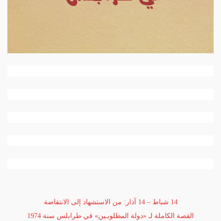
14 شباط – 14 آذار: من الاستشهاد إلى الانتفاضة
القصة الكاملة لـ «دولة المطلوبـين» في طرابلس سنة 1974