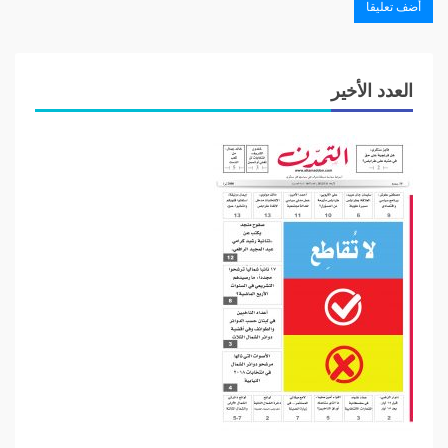
ترامب
العدد الأخير
فماذا تقول الأرقام؟
هنا يمكنني الإجابة على السؤال من الناحية العددية وليس من
باب التبصير أو التنظير!
فالكونغرس حالياً يتألف من 48 شيخاً من «الحزب
الديمقراطي» و52 شيخاً من «الحزب الجمهوري» – أي حزب
الرئيس «ترامب» – حيث من البديهي القول بأن عزل «ترامب»
لن يتم!
لن يُعزل بل سيزداد قوة!
«ترامب» لن يُعزل لأن نصاب التصويت على الحكم بإدانته لن
يتأمن، ومثل هذه المحاكمة ونتيجتها المعروفة من الآن – إلاّ اذا
غيَّر الله ما بقوم ….. – ستُعطي «ترامب» المزيد من القوة
والتأييد في معركته لولاية ثانية.
خاصة لجهة عدم وجود منافس قوي من «الحزب الديمقراطي»
يشكل خطراً على نجاح ترامب لولاية ثانية!!