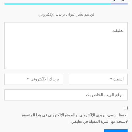
– بداية الإتهام، لا يوّجه إلا من قبل مجلس النواب الذي عليه –
وبعد تحقيقات مُعمَّقة وموثقة فيما نُسِب إلى الرئيس من
لن يتم نشر عنوان بريدك الإلكتروني.
أعمال – أن يضع لائحة الإتهام التي يتم التصويت عليها في
جلسة عامة، وعندما تنال موافقة أغلبية أعضاء هذا المجلس،
تُصبح مضبطة إتهام الرئيس جاهزة لإحالته للمحاكمة أمام
الكونغرس الأميركي الذي يتألف من 100 شيخ،
فيتنحى رئيس الكونغرس لرئيس المحكمة العليا والحاجة
للثلثين
في هذه الحالة يتولى رئاسة الكونغرس رئيس المحكمة العليا
بحيث يتنحى نائب الرئيس عن رئاسة الكونغرس وفق ما يحدده
الدستور الأميركي. والحكم بالإدانة – أي العزل – يجب أن يصدر
بغالبية الثلثين!!
احفظ اسمي، بريدي الإلكتروني، والموقع الإلكتروني في هذا المتصفح
لاستخدامها المرة المقبلة في تعليقي.