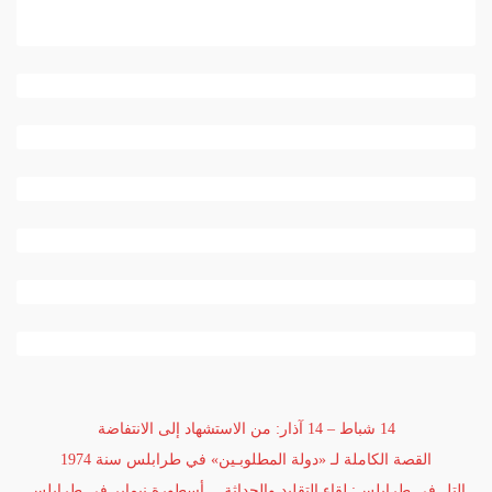
14 شباط – 14 آذار: من الاستشهاد إلى الانتفاضة
القصة الكاملة لـ «دولة المطلوبـين» في طرابلس سنة 1974
التل في طرابلس: لقاء التقليد والحداثة
أسطورة نيماير في طرابلس