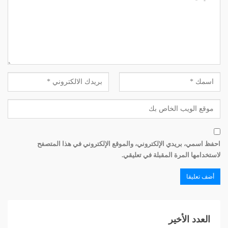
الفكرة على رئيس البلدية الحالي وقد أعجبته، إلاّ أنني أنتظر
الموافقة الرسمية منذ عدة أشهر، وهذا أمر غير جائز، وما زلت
انتظر حتى الآن».
احفظ اسمي، بريدي الإلكتروني، والموقع الإلكتروني في هذا المتصفح
لاستخدامها المرة المقبلة في تعليقي.
العدد الأخير