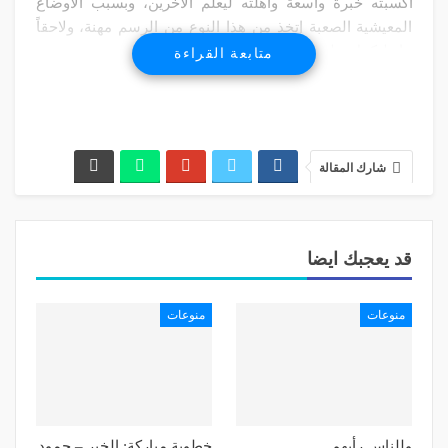
اكسبته خبرة واسعة وأهلته ليعلم الآخرين، وبسبب الأوضاع
المعيشية الصعبة إتخذ من هذا النوع من الرسم مهنة، ولاحقاً
عاد ليكمل تعليمه.
متابعة القراءة
يقول الأبرش، في حديث إلى «التمدن»:
«إشتغلت في لبنان والخارج حيث يتم الطلب مني الرسم إلاّ
في طرابلس التي أشعر فيها ان لا أحد يهتم برسم الغرافيتي.
شارك المقالة
هذا الرسم هو عبارة عن رسوم بالكلمات على مساحات
واسعة، ويمكن رسم شخصيات معروفة، ويمكن كتابة كلمة
حولها رسومات لايصال فكرة أو قصة إلى المشاهدين، على
قد يعجبك ايضا
سبيل المثال أقوم حالياً بالرسم على جدران بعض المدارس
المشوهة والتي تحمل آثار الحروب وغيرها من الكتابات، هذه
منوعات
منوعات
الفكرة لاقت قبولاً لدى إدارات بعض المدارس والبعض الآخر لم
يكن متجاوباً بسبب عدم توفر الامكانيات المالية، ولست قادراً
على تحمل التكاليف الكبيرة كوني طالباً جامعياً لدي إلتزامات
مادية تجاه الجامعة، وبالمقابل لا يوجد إهتمام من السياسيين
والبلدية».
وللناس رأيهم
خطوبة مباركة: الخير – حمود