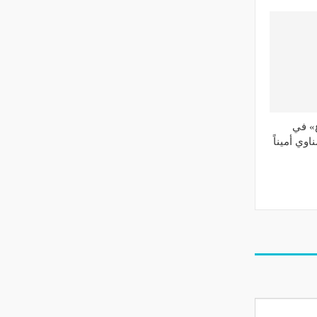
ع» في
وي أميناً