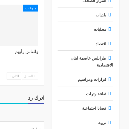
أسرار الصحف
منوعات
بلديات
محليات
اقتصاد
وللناس رأيهم
طرابلس عاصمة لبنان
الاقتصادية
السابق
التالي
قرارات ومراسيم
ثقافة وتراث
اترك رد
قضايا اجتماعية
تربية