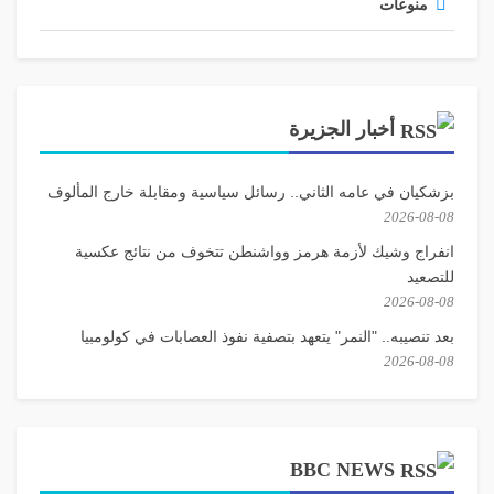
لها.
منوعات
منذ العام 2015 تغيرت نظرة الناس ووصلت الفكرة إلى
شريحة كبيرة منهم. وهذا واضح من عدد المتابعين على
صفحاتنا في مواقع التواصل الاجتماعي وأعداد المشاركين في
أخبار الجزيرة
نشاطاتنا. والمؤشر على ذلك أيضاً هو عدد الجمعيات الأخرى
التي تعمل الآن بنفس طريقتنا وهذا أمر مطلوب وايجابي
ومرحب به».
بزشكيان في عامه الثاني.. رسائل سياسية ومقابلة خارج المألوف
2026-08-08
انفراج وشيك لأزمة هرمز وواشنطن تتخوف من نتائج عكسية
ماذا عن التوصية الأولى، أي الجرد؟
للتصعيد
«موضوع الجرد يتطلب قدرات أكبر من جمعية تعمل لوحدها،
2026-08-08
فالبلدية لسوء الحظ رافضة رفضاً قاطعاً لهذا الموضوع ليس
بعد تنصيبه.. "النمر" يتعهد بتصفية نفوذ العصابات في كولومبيا
فقط لأنه مكلف، بل أيضاً لأنه يتطلب مجهوداً بشرياً كبيراً. نحن
2026-08-08
بامكاننا أن نساعد ونقدم أشياء كثيرة ولكن يجب ان يقتنع
الرئيس ومسؤول لجنة الآثار في البلدية بأهمية هذا الموضوع
وهما غير مقتنعين. المشكلة ليست أنهما لا يريدان الجرد أو لا
يريان أهميته ولكن أنهما غير مقتنعين بأن هذا الأمر هو أولوية
BBC NEWS
الآن.