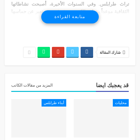
تراث طرابلس. وفي السنوات الأخيرة، أصبحت نشاطاتها
الثقافية موعداً ينتظره الكثيرون بشوق، وهي تعبر عن حماسها
متابعة القراءة
وإيمانها بالمدينة وبثرواتها. معها نستعرض ما حققته «الجمعية
اللبنانية للمحافظة على تراث طرابلس» في باريس في الحوار
التالي:
هل من تعريف بـ «الجمعية اللبنانية للمحافظة على تراث
شارك المقالة
طرابلس»؟
«تأسست «الجمعية اللبنانية للمحافظة على تراث طرابلس»
عام 2009 في باريس وكانت غايتها الأساسية التعريف بتراث
طرابلس.
قد يعجبك ايضا
المزيد من مقالات الكاتب
في البداية، كانت طموحاتنا تقتصر على إظهار المدينة بصورتها
الراقية والجميلة، من هنا انطلقت الجمعية وهي المبادرة
محليات
أبناء طرابلس
الوحيدة التي تُعنى بتراث طرابلس من خارج المدينة.
تنفرد جمعيتنا بالعمل الذي تقوم به من تعريف بالمدينة
ومحاولة الحفاظ على تراثها بطريقة علمية، فعملنا ليس
عشوائياً. في البداية نظرنا إلى تجارب مدن أخرى في