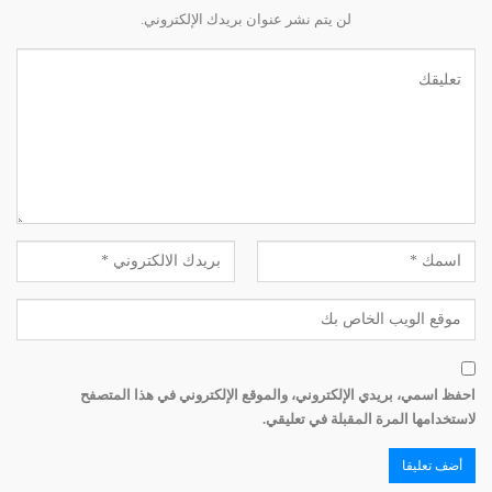
لن يتم نشر عنوان بريدك الإلكتروني.
محطة القطار في طرابلس حيث جرت احتفالية «تراثي تراثك» لصيف
2018 بعنوان «وصل الترين» وذلك من تنظيم «الجمعية اللبنانية
للمحافظة على تراث طرابلس»
ما هي برامجكم والنشاطات التي تقومون بها؟
«نعمل على التوصية الثانية وهي للتوعية، وذلك ضمن برنامج
«تراثي تراثك» المقام في المدارس. هذا البرنامج هو برنامج
اليونيسكو، إعتمدته وزارة التربية، وهو الآن في سنته الثالثة.
يتكون «تراثي تراثك» من ثلاثة أجزاء، الأول يتطلب من التلميذ
اكتشاف تراثه العائلي الخاص، من هنا يتم الانتقال إلى تراث
المدينة في المرحلة الثانية، ومن ثم إلى المشروع (أغنية، فيلم،
عرض) يقدمه الطالب في المرحلة الثالثة في آخر العام
الدراسي.
احفظ اسمي، بريدي الإلكتروني، والموقع الإلكتروني في هذا المتصفح
لاستخدامها المرة المقبلة في تعليقي.
بدأ المشروع في طرابلس ثم انتقل إلى عدة مدن وبلدات في
محيط المدينة كالكورة وزغرتا قبل أن يتم تعميمه هذه السنة
على كل الشمال، من البترون إلى الحدود السورية. هو طبعاً