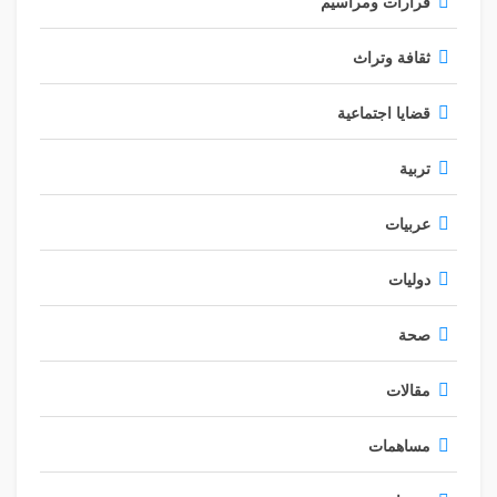
قرارات ومراسيم
الاجتماعي».
ثقافة وتراث
كيف تقيمين تجاوب الناس وردة فعلهم على ما تفعلونه؟
قضايا اجتماعية
«نظرة الناس إلى عملنا تغيرت كثيراً في السنوات التي مرت،
فمن الـ 2009 إلى الـ 2018، حين كانت المعارك في طرابلس
تربية
في أوجها، كان الناس يضحكون في وجهي. أنا أتحدث عن
التراث وأنه مستقبل طرابلس، والناس تظنني جننت وتتهمني
عربيات
بالعيش في قصري العاجي، منفصلة عن الواقع. كانوا ينصحوني
بتقديم المساعدات لأهل طرابلس الفقراء الذين يموتون في
دوليات
المعارك بدلاً من الاهتمام بالثقافة والتراث.
صحة
كانت لدي الرغبة في مساعدة مدينتي رغم غربتي عنها، وكان
بإمكاني تقديم المساعدات المادية أو الغذائية كما فعل
مقالات
الكثيرون، ولكن وجهة نظري كانت دائماً مختلفة، فبدل تأمين
مساعدات مالية، أريد تأمين فرص عمل من خلال انعاش
الاقتصاد وتحريك العجلة الاقتصادية عبر التراث والسياحة،
مساهمات
التراث يجلب السياحة وهو ثروة طرابلس الوحيدة ومصدر دخل