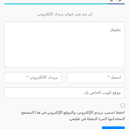
والملبس والدراسة والطبابة، فبالإضافة إلى ذلك، يحتاج
الأطفال إلى الترفيه والرياضة لذا نسجّلهم في مخيم صيفي
لن يتم نشر عنوان بريدك الإلكتروني.
خلال عطلة الصيف.
يتلقى الأولاد دورات كومبيوتر، ونشدد كثيراً على أهمية
التكنولوجيا. نجد أحياناً لدى بعض الأطفال ميولاً تجاه نشاطات
أو حرف معينة كالحرف اليدوية أو الميكانيك أو الرياضة،
فنحرص على تنمية هذه الميول لديهم ليس فقط كهواية، ولكن
أيضاً كاحتمال اتجاههم لها كمهنة في حال عدم الرغبة في
إكمال الدراسة بعد صف البريفيه.
والجدير ذكره أن أطفالنا اشتركوا وبرعوا في عدة مباريات
على المستوى الوطني، فقد شاركنا مثلاً ببطولة لبنان للجودو
وفاز من عندنا 5 طلاب بميداليات. وشارك أحد طلابنا بمسابقة
الحساب الذهني السريع، بطولة الـ «آي سي ماس»
(ACMAS) حيث فاز بالمركز الثاني على مستوى لبنان.
احفظ اسمي، بريدي الإلكتروني، والموقع الإلكتروني في هذا المتصفح
أهمية إشراك الأطفال بهذه النشاطات تكمن أولاً في ما نسميه
لاستخدامها المرة المقبلة في تعليقي.
في مجال السوسيولوجيا بـ «سوسيولوجيا أوقات الفراغ»