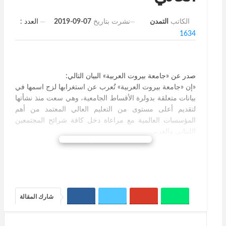
نشرت بتاريخ
07-09-2019
العدد :
الكاتب
التمدن
1634
صدر عن «جامعة بيروت العربية» البيان التالي:
«إن «جامعة بيروت العربية» تُعرب عن استغرابها لزج اسمها في
بيانات متعلقة بدولرة الأقساط الجامعية، وهي سعت منذ نشأتها
لتقديم أعلى مستوى من التعليم العالي المعتمد من أهم
المؤسسات العالمية مع مراعاة دخل كافة شرائح المجتمعين
اللبناني والعربي.
متابعة القراءة
إن «جامعة بيروت العربية» تؤكد أنها لم تتخذ أي قرار أو إجراء
جديد متعلق بهذا الموضوع، علماً أن الطالب ومنذ سنوات طويلة
يدفع بالليرة اللبنانية أو ما يعادلها، وفق كلفة الساعة المعتمدة
والمعلن عنها عبر موقع الجامعة الرسمي».
شارك المقالة