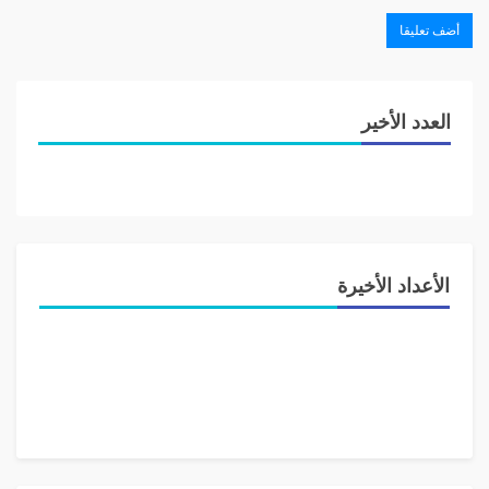
– ومن أصر على الإفساد في الأرض فهو أولى الناس بالمعاقبة
والمحاسبة والنفي لتستقيم أحوالنا وننعم بكرامة وشرف في
أوطاننا».
– ودعا الطلاب إلى «وعي المرحلة المقبلة، وعدم الانجراف مع
محرفي الثورة عن أهدافها».
العدد الأخير
الأعداد الأخيرة