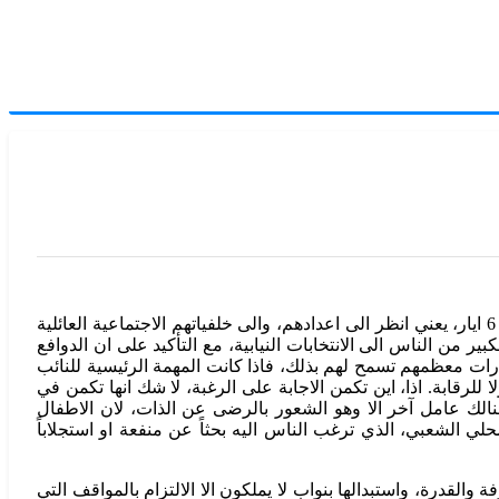
اذا اردت ان تدرك حجم الانهيار في النظام السياسي اللبناني، يكفيك ان تلتفت الى المرشحين الراغبين في خوض الانتخابات القادمة في 6 ايار، يعني انظر الى اعدادهم، والى خلفياتهم الاجتماعية العائلية
ر من الناس الى الانتخابات النيابية، مع التأكيد على ان الدوافع
قدرات معظمهم تسمح لهم بذلك، فاذا كانت المهمة الرئيسية للنائب
للرقابة. اذا، اين تكمن الاجابة على الرغبة، لا شك انها تكمن في
 وهنالك عامل آخر الا وهو الشعور بالرضى عن الذات، لان الاطفال
ي الشعبي، الذي ترغب الناس اليه بحثاً عن منفعة او استجلاباً
لقدرة، واستبدالها بنواب لا يملكون الا الالتزام بالمواقف التي