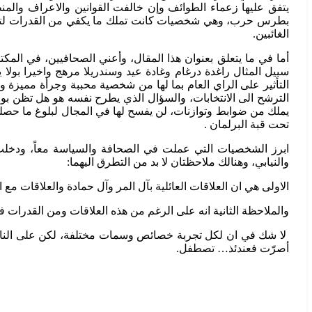
يتفق عليها زعماء الطوائف وإن خالفت القوانين والاعراف والم
بطرس حرب، وهي شخصيات كانت تملك ما يكفي من القدرات لتصويب
الغائبين.
أما في ما يتعلق بعنوان هذا المقال، وأعني الصحافيين، في المكتو
سبيل المثال راغدة درغام وغادة عيد وسندريلا مرهج واخيرا بولا
التأثير على الراي العام بما لها من شخصية محببة وجرأة مميزة
الترشح الى الانتخابات، والسؤال الذي يطرح نفسه هو هل تظن بولا 
يملك من ضوابط وتوازنات، لن يفسح لها في المجال لبلوغ ما حصلت
تحت قبة البرلمان .
ابرز الشخصيات التي عملت في الصحافة والسياسة معاً، ودخلت 
والنيابي، وهنالك ملاحظتان لا بد من التطرق اليهما:
الاولى هي ان العلاقات العائلية بآل المر وآل حمادة والعلاقات 
والملاحظة الثانية انه على الرغم من هذه العلاقات ومن القدرات فإن
لا شك في ان لكل تجربة خصائص وسمات مختلفة، لكن على الناس ان
أصرّت فعندئذ… تصطفل.