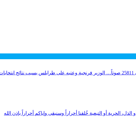
لذل، الحرية أو التبعية خُلقنا أحراراً وسنبقى وإياكم أحراراً بإذن الله