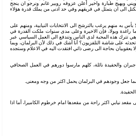
ني وبهيج طبارة واخير أعلن عزوفه روبير غانم ونرجو ان ينجح
ل الى ان يتمثل في فريقهم وفي حد ادنى من يملك قدرة هؤلاء
 بأس به منهم يرغب بالترشح الى الانتخابات النيابية، ومنهم على
كما راغدة وبولا، فإن الاخيرة وعلى مدى سنوات ملكت القدرة في
هي تترك هذه المحبة لدى الناس وتندفع الى العمل السياسي عبر
 تحدثه على شاشة التلفزيون؟ أنا أشك في ذلك لأن البرلمان، وبما
 يعقوبيان بحاجة الى رضى ذاتي افتقدت اليه في الاعلام وستجده
بران والحفيدة نائلة، كلهم مارسوا دورهم في العمل الصحافي
، مما جعل وجودهم في البرلمان يحمل اكثر من وجه ومعنى.
لحفيدة.
عد نيابي اكثر راحة من مقعدها امام خرطوم الكاميرا، أما اذا