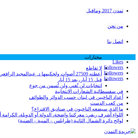
تمدن 2017 وماقبل
من نحن
اتصل بنا
مختارات
Likes
Followers
لا تقاطع
Followers
أعطته 27509 أصوات ولحكيمها د. عبدالمجيد الرافعي 25811 صوتاً… الوزير فرنجية وعتبه على طرابلس بسبب نتائج انتخابات 2005 … لماذا؟
Followers
قبل 15 أيار، بعد 15 أيار
انتخابات لن تُغني ولن تُسمن من جوع
في سفسطائية الشعارات الانتخابية
أعداد الناخبين في لبنان حسب الدوائر والطوائف
من كعب الدست
ما الذي سيضعه الناخبون في صناديق الاقتراع؟
اللواء أشرف ريفي: معركتنا واضحة، الدولة أو الدويلة، الكرامة أو ا
لوائح دائرة الشمال الثانية (طرابلس – المنية – الضنية)