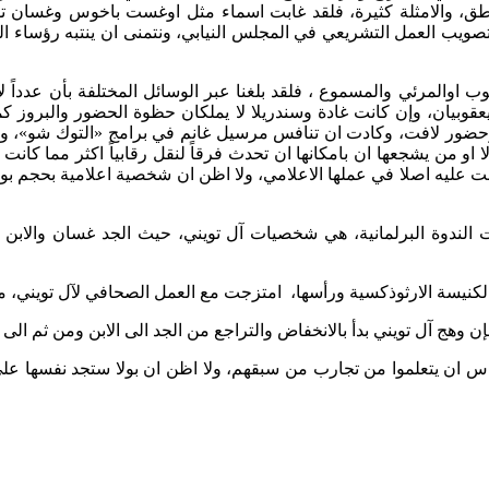
نطق، والامثلة كثيرة، فلقد غابت اسماء مثل اوغست باخوس وغسان توي
 العمل التشريعي في المجلس النيابي، ونتمنى ان ينتبه رؤساء الكت
ب اوالمرئي والمسموع ، فلقد بلغنا عبر الوسائل المختلفة بأن عدداً لا
 يعقوبيان، وإن كانت غادة وسندريلا لا يملكان حظوة الحضور والبروز 
 وحضور لافت، وكادت ان تنافس مرسيل غانم في برامج «التوك شو»، و
او من يشجعها ان بامكانها ان تحدث فرقاً لنقل رقابياً اكثر مما كانت
 عليه اصلا في عملها الاعلامي، ولا اظن ان شخصية اعلامية بحجم بولا
الندوة البرلمانية، هي شخصيات آل تويني، حيث الجد غسان والابن ج
مع الكنيسة الارثوذكسية ورأسها، امتزجت مع العمل الصحافي لآل تويني
 وهج آل تويني بدأ بالانخفاض والتراجع من الجد الى الابن ومن ثم الى ا
 يتعلموا من تجارب من سبقهم، ولا اظن ان بولا ستجد نفسها على مق