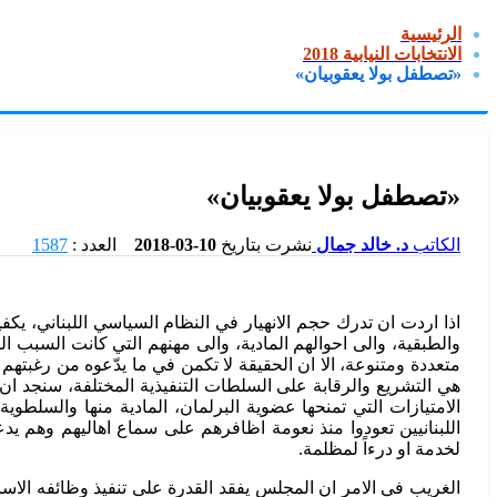
الرئيسية
الانتخابات النيابية 2018
«تصطفل بولا يعقوبيان»
«تصطفل بولا يعقوبيان»
الكاتب
د. خالد جمال
نشرت بتاريخ
10-03-2018
العدد :
1587
والطبقية، والى احوالهم المادية، والى مهنهم التي كانت السبب الر
متعددة ومتنوعة، الا ان الحقيقة لا تكمن في ما يدّعوه من رغبتهم
هي التشريع والرقابة على السلطات التنفيذية المختلفة، سنجد ان هؤ
الامتيازات التي تمنحها عضوية البرلمان، المادية منها والسلطوية
اللبنانيين تعودوا منذ نعومة اظافرهم على سماع اهاليهم وهم يد
لخدمة او درءاً لمظلمة.
الغريب في الامر ان المجلس يفقد القدرة على تنفيذ وظائفه الاساس