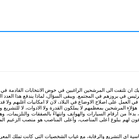
ئيس في بروزهم في المجتمع. ويبقى السؤال، لماذا يندفع هذا العدد الكبي
 في العمل على اصلاح الاوضاع في البلاد، لان لا امكانيات اغلبهم ولا 
لاء المرشحين بمعظمهم لا يملكون القدرة ولا الادوات، لا للتشريع ولا 
، بدءاً من ارقام السيارات والهواتف وانتهاءً بالصفقات والتلزيمات،
عون لهم ببلوغ اعلى المناصب، وأعلى المناصب هو منصب الزعيم المحل
ية اي التشريع والرقابة، مع غياب الشخصيات التي كانت تملك المعرفة وا