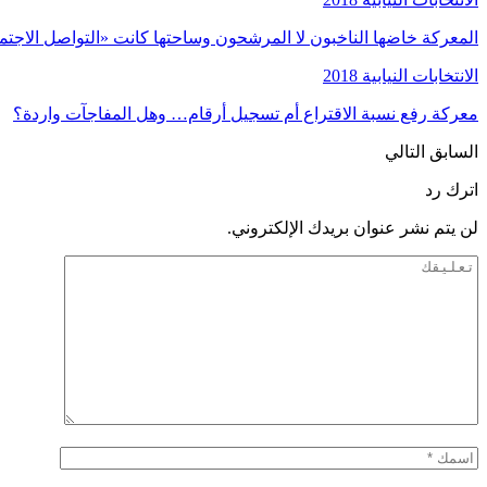
المعركة خاضها الناخبون لا المرشحون وساحتها كانت «التواصل الاجت
الانتخابات النيابية 2018
معركة رفع نسبة الاقتراع أم تسجيل أرقام… وهل المفاجآت واردة؟
السابق
التالي
اترك رد
لن يتم نشر عنوان بريدك الإلكتروني.