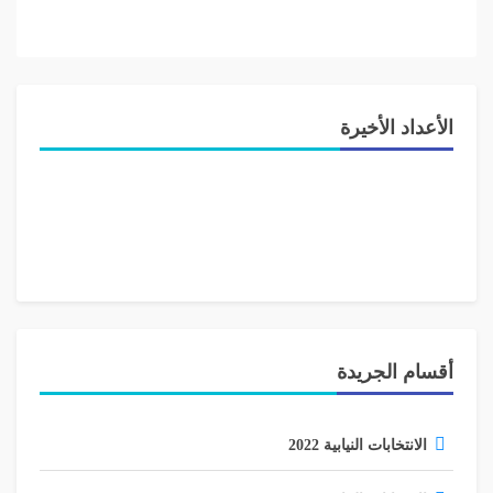
مصيرهم ومصير منازلهم، فلقد توجهت لجنة الحوار اللبناني ـ
الفلسطيني في رئاسة الحكومة الى النازحين بالقول ان
«خروجكم مؤقت ورجوعكم مؤكد واعمار المخيم محتّم».
6/6/2007
الأعداد الأخيرة
أقسام الجريدة
الانتخابات النيابية 2022