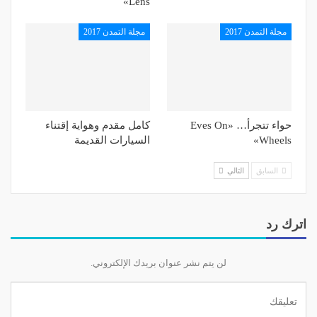
Lens»
الزيت تخفف المغص، وقطرات من ماء الزهر في الحلق، وهو
مجلة التمدن 2017
مجلة التمدن 2017
في أيد تهزّه كي يوقف البكاء وكي ينام طويلاً.. وذلك الذي
يوضّبون «لفافته»، بعد تغيير حفاضه، لا تقلقوا، وقد تم تنظيفه
جيداً، ليرتاح ويضحك كلما «حدثته الملائكة» كما في القول
الشعبي. وعلى الارض يستلقي كثير من الاطفال، لا داعي
للقلق، انه المخيم، وهي البرّية، وهم أطفال، دعوهم يلعبون
ويعبثون..
حواء تتجرأ… «Eves On
كامل مقدم وهواية إقتناء
Wheels»
السيارات القديمة
أطفال قانا في مخيمهم الصيفي دعوهم يفرحون..
السابق
التالي
31/7/2006
اترك رد
… وفي الاسبوع الثالث للمعارك التي تدور في محيط مخيم
لن يتم نشر عنوان بريدك الإلكتروني.
نهر البارد، بين الجيش اللبناني وجماعة «فتح الاسلام»، بعد
الاعتداء الذي قامت به هذه الجماعة على الجيش وارتكابها
مجزرة بحق عدد كبير من أفراده، تبدو الامور متجهة ربما الى