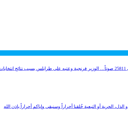
لذل، الحرية أو التبعية خُلقنا أحراراً وسنبقى وإياكم أحراراً بإذن الله