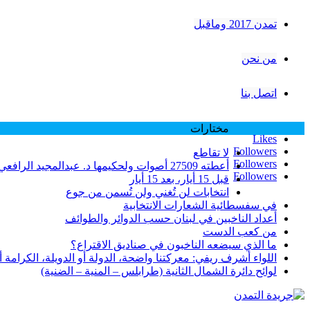
تمدن 2017 وماقبل
من نحن
اتصل بنا
مختارات
Likes
Followers
لا تقاطع
Followers
أعطته 27509 أصوات ولحكيمها د. عبدالمجيد الرافعي 25811 صوتاً… الوزير فرنجية وعتبه على طرابلس بسبب نتائج انتخابات 2005 … لماذا؟
Followers
قبل 15 أيار، بعد 15 أيار
انتخابات لن تُغني ولن تُسمن من جوع
في سفسطائية الشعارات الانتخابية
أعداد الناخبين في لبنان حسب الدوائر والطوائف
من كعب الدست
ما الذي سيضعه الناخبون في صناديق الاقتراع؟
اللواء أشرف ريفي: معركتنا واضحة، الدولة أو الدويلة، الكرامة أو ا
لوائح دائرة الشمال الثانية (طرابلس – المنية – الضنية)