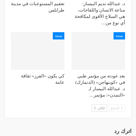
د. عبدالله نديم البيسار:
تعقيم المستوعبات في مدينة
مناعة الانسان واللقاحات،
طرابلس
هي السلاح الأقوى لمكافحة
أي نوع من…
صحة
صحة
بعد عودته من مؤتمر طبي
كي يكون «الفرز» ثقافة
في «كوبنهاجن» (الدنمارك)
عامة
د. عبدالله البيسار لـ
«التمدن»: مؤتمر…
السابق
التالي
اترك رد