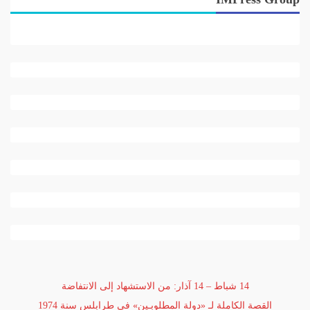
14 شباط – 14 آذار: من الاستشهاد إلى الانتفاضة
القصة الكاملة لـ «دولة المطلوبـين» في طرابلس سنة 1974