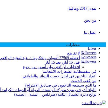
تمدن 2017 وماقبل
من نحن
اتصل بنا
مختارات
Likes
Followers
لا تقاطع
Followers
أعطته 27509 أصوات ولحكيمها د. عبدالمجيد الرافعي 25811 صوتاً… الوزير فرنجية وعتبه على طرابلس بسبب نتائج انتخابات 2005 … لماذا؟
Followers
قبل 15 أيار، بعد 15 أيار
انتخابات لن تُغني ولن تُسمن من جوع
في سفسطائية الشعارات الانتخابية
أعداد الناخبين في لبنان حسب الدوائر والطوائف
من كعب الدست
ما الذي سيضعه الناخبون في صناديق الاقتراع؟
اللواء أشرف ريفي: معركتنا واضحة، الدولة أو الدويلة، الكرامة أو ا
لوائح دائرة الشمال الثانية (طرابلس – المنية – الضنية)