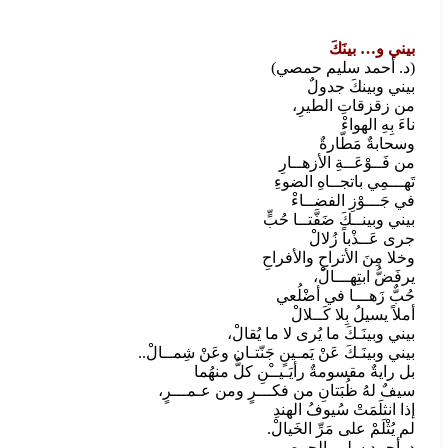
بيني و… بينَكَ
(د. أحمد سليم حمصي)
بيني وبينكَ جدولٌ
من زقزقاتِ الطيرِ،
ناءَ بِهِ الهواءْ
وسحابةٌ مَطّارةٌ
من فَــوْعَــةِ الأزهــارِ
تَهـــمِي باتجــاهِ الضوءِ
في جَـــوْزِ الفضــاءْ
بيني وبينــكَ ضَفَّتــا حُبٍّ
جرى عَــذْباً زُلالْ
وخلا مِنَ الأتراحِ والأفراحِ
يرفَضُّ ابتِهـــالْ،
حُبٌّ زَهـــا في أضْلُعي
أملاً يسيلُ بِلا كَــلالْ
بيني وبينَـكَ ما يُرى لا ما يُقالْ،
بيني وبينَـكَ عَنْ يَمـينٍ جَنّتـان وعَنْ شِمــالْ..
بل رايةٌ مقسومةٌ رأيَـيــْنِ كلٌّ منهُما
سيفٌ لهُ ظُبَتانِ من فكـــرٍ ومن عـمـــرٍ،
إذا انثلَمَتْ سُيوفُ الهندِ
لم يُثْلَمْ على مَرِّ الخَيالْ.
د. أحمد سليم الحمصي