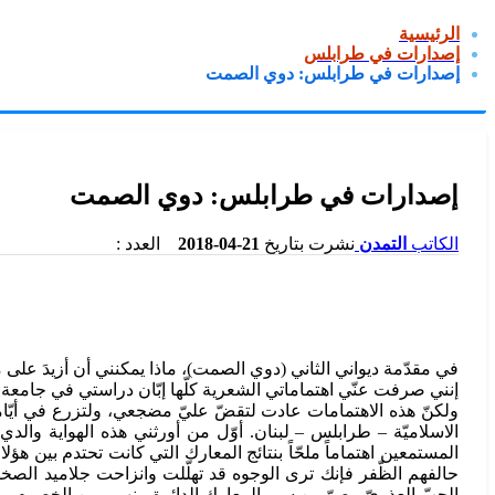
الرئيسية
إصدارات في طرابلس
إصدارات في طرابلس: دوي الصمت
إصدارات في طرابلس: دوي الصمت
الكاتب
التمدن
نشرت بتاريخ
21-04-2018
العدد :
في مقدّمة ديواني الثاني (دوي الصمت)، ماذا يمكنني أن أزيدَ على م
إنني صرفت عنّي اهتماماتي الشعرية كلّها إبّان دراستي في جام
ولكنّ هذه الاهتمامات عادت لتقضّ عليّ مضجعي، ولتزرع في أيّامي 
الاسلاميّة – طرابلس – لبنان. أوّل من أورثني هذه الهواية وال
المستمعين اهتماماً ملحّاً بنتائج المعارك التي كانت تحتدم بين هؤ
حالفهم الظّفر فإنك ترى الوجوه قد تهلّلت وانزاحت جلاميد الص
الحبّ العذريّ مصوّرين سير المعارك الدائرة بينهم وبين الخصوم.