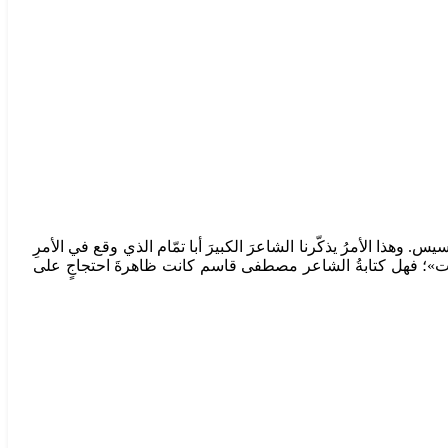
. وهذا الأمرُ يذكّرنا الشاعرَ الكبيرَ أبا تمّام الذي وقع في الأمرِ
 الذات»؛ فهل كتابةُ الشاعر مصطفى قاسم كانت ظاهرةَ احتجاجٍ على