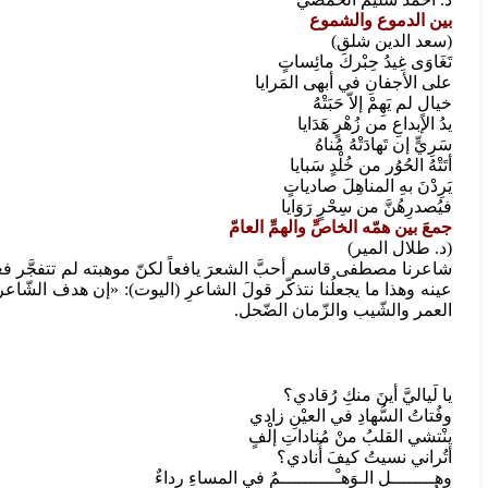
بين الدموع والشموع
(سعد الدين شلق)
تَغَاوَى غِيدُ حِبْركَ مائِساتٍ
على الأجفانِ في أبهى المَرايا
خيالٍ لم يَهِمْ إلاّ حَبَتْهُ
يدُ الإبداعِ من زُهْرٍ هَدَايا
سَرِيٍّ إن تَهادَتْهُ مُناهُ
أتَتْهُ الحُوُر من خُلْدٍ سَبايا
يَرِدْنَ بهِ المناهِلَ صادياتٍ
فيُصدرِهُنَّ من سِحْرٍ رَوَايا
جمعَ بين همّه الخاصِّ والهمِّ العامّ
(د. طلال المير)
شاعرنا مصطفى قاسم أحبَّ الشعرَ يافعاً لكنّ موهبته لم تتفجَّر فعليّا
عينه وهذا ما يجعلُنا نتذكّر قولَ الشاعرِ (اليوت): «إن هدف الشّ
العمر والشّيب والزّمان الضّحل.
يا لَياليَّ أينَ منكِ رُقادي؟
وفُتاتُ السُّهادِ في العيْنِ زادي
ينْتشي القلبُ منْ مُناداتِ إلْفٍ
أتُراني نسيتُ كيفَ أُنادي؟
وهــــــــلِ الـوَهـْــــــــــمُ في المساءِ رِداءٌ