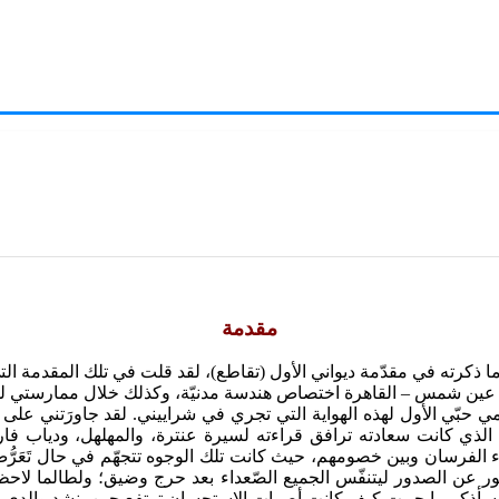
مقدمة
ا ذكرته في مقدّمة ديواني الأول (تقاطع)، لقد قلت في تلك المقدمة التي
عة عين شمس – القاهرة اختصاص هندسة مدنيّة، وكذلك خلال ممارستي لو
حبّي الأول لهذه الهواية التي تجري في شراييني. لقد جاورَتني على جم
دي الذي كانت سعادته ترافق قراءته لسيرة عنترة، والمهلهل، ودياب 
لاء الفرسان وبين خصومهم، حيث كانت تلك الوجوه تتجهّم في حال تَعَرُّض
خور عن الصدور ليتنفّس الجميع الصّعداء بعد حرج وضيق؛ ولطالما ل
 وسأذكر ما حييت كيف كانت أصوات الاستحسان ترتفع حين ينشد والدي بيت