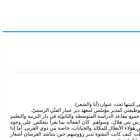
 كتبتها تحت عنوان (أنا والشعر):
ظيفتي كمدير مؤسّس لمعهد دير عمار الفنّي الرسميّ.
يع مقاعد الدراسة المتوسطة والثانويّة في دار التربية والتعليم
فارس بني هلال، وسواهم. كان انفعاله بما يقرأ ينعكس على وجوه
ِ هؤلاء الأبطال للمكائد والخيانات، خاصة من ذوي القربى. أما إذا
احظت كيف كانت النشوة تدير رؤوسهم حين يتناشد الفرسان أشعار
َيْ عنترة: