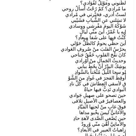
لظُنوني ومَوْئِلٌ لفُؤادي؟
ما مُرادي؟ كمْ رُحْتُ أسألُ روحي
لستُ أدري، فحَيْرتي في مُرادي
لا تسَلني عنِ الشَّبابِ فشَيْبي
شَوْكُهُ اليومَ مَفْرِشي ووِسادي
إيهِ يا عُمْرُ، أينَ منِّي لَيالٍ
كُنْتُ فيها على شَفا ميعادِ؟
أينَ حظّي يحومُ كالظِّلِّ حَوْلي
يحرُسُ القلبَ منْ صُروفِ العَوادي
كانَ نفْحَ القلوبِ خَفْقُ جَناحي
وحديثُ الجَمالِ منْ أوْرادي
يوشِكُ البدْرُ أنْ يحُطَّ ببابي
لو سجا اللَّيلُ مُثْخَناً بالسَّوادِ
أُوقِظُ الفجرَ في غَوادٍ منَ الشَّوْ
قِ لأسقي العِطاشَ في كُلِّ نادِ
البوادي تَدِبُّ فيها حياةٌ
حينَ تصحو على صهيلِ جَوادي
والعصافيرُ في الأصيلِ تلاقى
فوقَ غابٍ منْ لحنِها المَيَّادِ
والأغانيُّ ليسَ يخْبو مداها
حين يُصْغي الصَّدى لآهةِ حادِ
والأمانِيَّ أهْيَ منّي وُرودٌ
زاهياتُ العبيرِ في الأبعادِ؟
أم صبايا رسَمْتُها بخَيالي