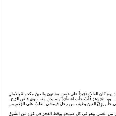
دِ يومَ كان القلبُ غِرّيداً على غصنٍ مشتهىً والعينُ مكحولةً بالآمالِ
، وما نثرَ دهرٌ قُلّبٌ حَلَبَ اشطَرَهُ ولم يجنِ منه سوى قبضِ الرّيح.
مرمى حلْم يزِقُّ العينَ بطيفِ من رحلَ فينتشي القلبُ على الرَّغمِ من
لَوْنَ من العمر. وهو في كل صبيحةٍ يوقظ الفجرَ في غوادٍ من الشَّوق