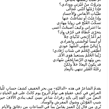
وتروَّتْ منْ غَيْرَتي ووِدادي؟
فإذا رُمْتُها أتَتْني عُجالى
طيِّباتِ الأنفاسِ والأجسادِ
وإذا غِبْتُ أو تشاغلْتُ عنها
تسكُبُ الغُنْجَ في زوايا مِهادي
ما اعتراني وكيفَ أصبحْتُ أعمى
يتحرّى خُطاهُ في جُرْفِ وادِ؟
لم أعُدْ أرْتجي لدُنْيايَ خِلاًّ
أو أنيساً لوَحْشتي وانفرادي
يا لياليَّ شفَّني السُّهدُ عودي
أطْلِقي الحُلْمَ في شَتاتِ رُقادي!
رُبَّما الحُلْمُ يستعيدُ هَوَى الأمْـ
ـسِ ويُهدي الرِّضا لجَفْنِ سُهادي
قد يكونُ البِعادُ حَلاًّ ولكنْ
رِحْلَةُ العُمْرِ تنتهي بالبِعادِ
يقدمُ الشاعرُ في هذه «الداليّةِ» مِن بحرِ الخفيفِ كشفَ حسابٍ للّيالي 
العراضِ في كنفِ عقيلةٍ هي توأمُ الروحِ يوم كانَتْ على قيدِ الحياةِ تمس
النصُّ من ألفِهِ إلى يائِهِ زفراتُ شاعرٍ نسِيَ كيف ينادي الآلافَ حين
شيبِ الفَوْدَيْنِ وشوكِ المفرشِ والوِساد.
تُرى من قال إنَّ العمرَ يقاسُ بما في الساعاتِ من دقائقَ والأيامِ م