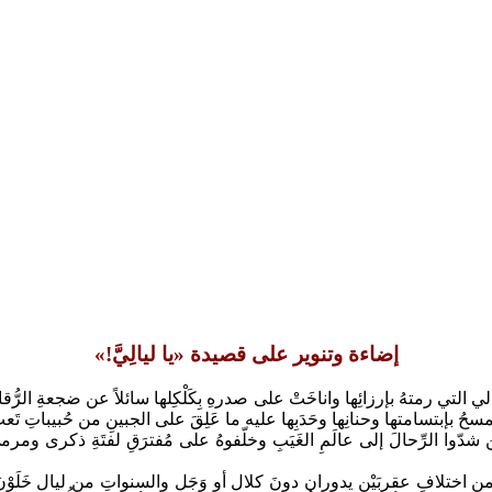
إضاءة وتنوير على قصيدة «يا ليالِيَّ!»
التي رمتهُ بإرزائِها واناخَتْ على صدرهِ بِكَلْكِلها سائلاً عن ضجعةِ الرُّقا
حُ بإبتسامتها وحنانِها وحَدَبِها عليه ما عَلِقَ على الجبينِ من حُبيباتِ تَعب
 شدّوا الرِّحالَ إلى عالَمِ الغَيَبِ وخلّفوهُ على مُفترَقِ لفتَةِ ذكرى و
ن اختلافِ عقربَيْنِ يدورانِ دونَ كلالٍ أو وَجَلٍ والسنواتِ من ليالٍ خَ