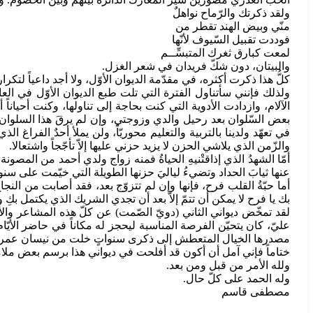
ولقد ذكرتك والرّماح نواهلٌ
منّي وبيض الهند تقطر من
فوددت تقبيل السّيوف لأنّها
لمعت كبارق ثغرك المتبسِّــم
والبيتان، دون شكّ فريدان في شعر الغزل.
كلُّ هذا ذكرت أكثره، في مقدّمة الديوان الأوّل، ولا أجد داعياً لتكرا
الآلام، وازدادت الأدوية التي كنت بحاجة إلى تناولها، وكنت أحيا
بعض السّلوان بعد رحيل والدي وزوجتي، وإن لم يرقَ هذا السلوان يوم
في تعهّد ولدينا بالتربية والتعليم محوريّاً، ولن يملأ أحدٌ الفراغ 
والزّمن الذي يلاشي الحزن لا يزيد حزني عليها إلاّ تأجّجاً واشتعالا.
أمّا الشهدُ الذي إذاقتْنيهِ الحياةُ فمنه زواج ولدي أحمد من ال
عنها ثيابَ الحداد وتضيءُ لياليَ حزنها الطويلة التي خيّمت على سنو
أما حبّةُ القلب فرح، فإنها وإن لم تتزوّج بعد، فقد أصابت من ا
بك يا فرح لا يمكن أن تتمّ إلاّ بعد أن تجدي الشريك الذي يكتمل بكِ 
لقد تمخّض ديواني الثاني (دويّ الصّمت) عن كلّ هذه المشاعر والأ
عليّ، كان يتحيّن الفرصة المناسبة ليحجز له مكاناً في حاضر الأي
مصدرها الخيال المتعطش إلى ذكرى سنواتٍ خلت من نيسان عمر
ختاماً فإني آمل أن أكون قد أفلحت في ديواني هذا برسم بعض ملامح
ولله الأمر من قبل ومن بعد.
وله الحمد على كلّ حال.
مصطفى قاسم