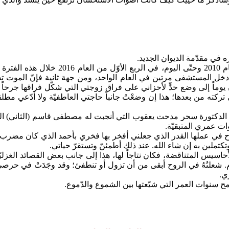
ره في مقدّمة الديوان الجديد.
ولذلك فإنني سأتناول الفترة التي تلت طبع 
ناً أدخل المستشفى مرتين في العام الواحد، ومن جهة ثانية فإنّ المو
اً إلى وضع حدٍّ لأحزاني على فراق زوجتي التي شكّل فراقها جرحاً غائر
الذي تركته من بعدها؛ هذا إن وضعْتُ جانباً حاجتي العاطفيّة ولا أدّعي مطل
مصونة الدكتورة سحر مدحت يعقوب التي أنجبت له مصطفى قاسم (الثاني) 
ات عمري المتبقيّة.
لنجاح في عملها القدر الذي جعلني أفخر بها فخري بأحمد الذي كان مضرب
وتكتملين به إن شاء الله. عند ذلك أطمئنّ وتستقرّ حياتي.
حاسيس المتناقضة، فكان نتاجاً لها، هذا إلى جانب بعض القصائد الغزلي
ّام. شعلتُهُ في الروح أبقى من أن تزول أو تنطفئ؛ وقد وجَدَتْ في ح
ي.
 سنوات العمر التي شيّعتها بين الشموع والدّموع.