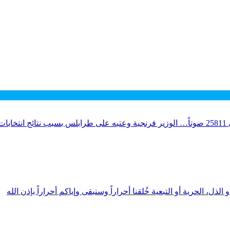
لذل، الحرية أو التبعية خُلقنا أحراراً وسنبقى وإياكم أحراراً بإذن الله