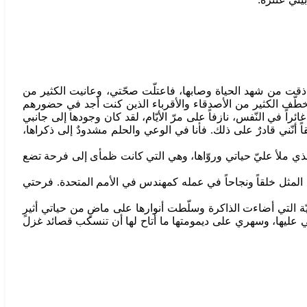
الديوان الأوّل في العام 2010 وحتّى اليوم، في الربع الأوّل من العام 2016 خلال هذه الفترة ذقت من شهد الحياة وصابها، فاعتلّت صحّتي، وعانيت الكثير من
ت تخطّف الكثير من الأصدقاء والأقرباء الذين كنت أجد في حضورهم
اً في النّفس، نازفاً على مرّ الأيّام، لقد كان وجودها إلى جانبي
قاً أنّني قادرٌ على ذلك. فأنا في الوعي والحلم مشدودٌ إلى ذكراها،
الذي ملأ عليّ حياتي وروّاها، وهي التي كانت ظمأى إلى فرحة تضع
 المثل خلقاً ونجاحاً في عمله كمهندس في الأمم المتحدة. فرحتي
ّة التي أضاءت الذاكرة وسلّطت أنوارها على ماضٍ من حياتي أثيرٍ
رصي عليها، وسهري على ديمومتها ما أتاح لها أن تنسكب قصائد غزل