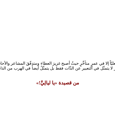
ً إلا في عمرٍ متأخِّرٍ حيثُ أصبح غزيرَ العطاء ومتدفّقَ المشاعر والأحاسيس
اعر لا يتمثّل في التعبير عن الذّات فقط بل يتمثّلُ أيضاً في الهرب من
من قصيدة «يا ليالِيَّ!»