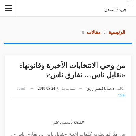
الرئيسية
مقالات
من وحي الانتخابات الأخيرة وقانونها:
«نقابل ناس… نفارق ناس»
نشرت بتاريخ
24-05-2018
العدد :
الكاتب
د. سابا قيصر زريق
1596
الفنانة ياسمين علي
من مِنّا لم تطربه كلمات اغنية «نقابل ناس … نفارق ناس» ،