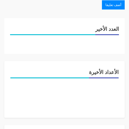
القانون اللعين، فانها لا محال سوف تلتحق باحدى الكتل
النيابية العريقة التي هيمنت وما زالت تهيمن على البلد.
عقود من الزمن مرت على الاستقلال، بهمها وغمها ودمائها
العدد الأخير
وشهدائها وفسادها وطائفيتها ومذهبيتها و لم تأت على السعي
المستدام الى مستقبل افضل، قد يتحقق يوماً ما. وبانتظار
الفرج المرجو، سوف يردد القائمون على مقدراتنا، مع ياسمين
علي، انه، على الرغم من كل شيء، «الحياة ماشية عادي». اما
انت ايها المواطن ، فـ «بتضايق وبتزعل ليه» ؟
الأعداد الأخيرة