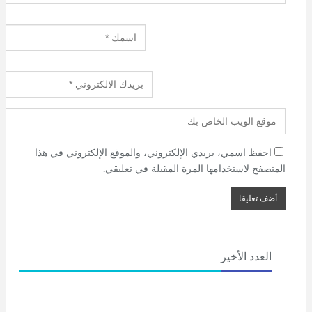
ولا تغفل أَنّي الفريدةُ
لا نظيرَ لي
فلا تلتبسُ عليكَ الوجوه
ويتعذَّر على الأُنثى
إيقَاعُك في أَحابيلها القاتلة
فَتُحْفَظُ وحدتُنا.
احفظ اسمي، بريدي الإلكتروني، والموقع الإلكتروني في هذا
ثم قالت:
المتصفح لاستخدامها المرة المقبلة في تعليقي.
واذا حاصَرَتْكَ الوحشة
او أَطبقتْ عليكَ الاعداء
فلا ترفعْ رايتَكَ البيضاء
العدد الأخير
ولا تُقْسِمْ عهداً لسوايَ
لأَنَّ وَعْدَ سوايَ غدرٌ