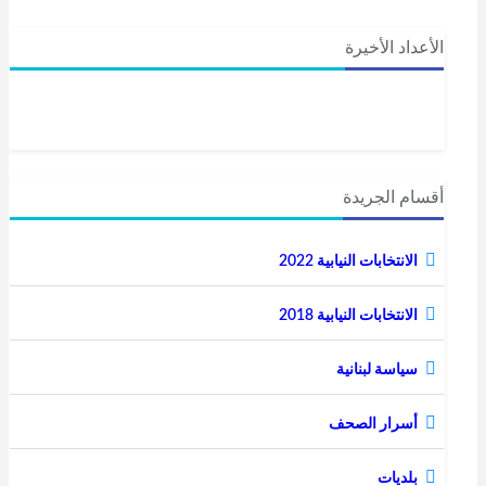
وسلامَها أَغلالٌ
الأعداد الأخيرة
ورباطَها اهدارٌ لوحدتِنا
بل تَسَلَّحْ بالصبر
واصمدْ وحيداً
فَتَوَحُّدُكَ يَصُونُكَ
أقسام الجريدة
وإلى أن يتجدَّدَ اللقاء
الانتخابات النيابية 2022
لا تدع العزلة الخانقة
الانتخابات النيابية 2018
تُدخل الشك إليكَ
فتتساءل مُرتاباً
سياسة لبنانية
مَن حقاً تكون؟!…
أسرار الصحف
بلديات