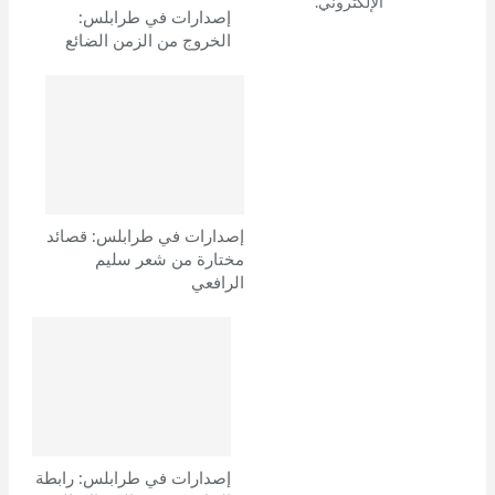
وواحداً نكون عند اتمام عملنا
الإلكتروني.
إصدارات في طرابلس:
الخروج من الزمن الضائع
فلا تَدَعْ بُعدي عنكَ
يُشعركَ بنقصٍ وحاجة
أو اضطرارٍ إلى كنف الأنثى
فأَنا الأم وأنا الحبيبة
ولا خاصّة لكَ غيري.
إصدارات في طرابلس: قصائد
مختارة من شعر سليم
وقالت:
الرافعي
حين تشارف على العودة
سأنتقي لكَ امرأةً
لتولَدَ من رحمها
وتنجزَ باقي المهمة
فإذا تعذَّر على الوالدة العطاء
إصدارات في طرابلس: رابطة