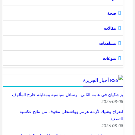
فتَنادَيتُم جميعاً لمناهضتي
صحة
ومن كان أَقسمَ لي نَقَضَ عهدَه.
مقالات
الفتَّان أَضَلَّكم فتبعتموه
وأوقعكم في شَرَكِهِ فبايعتموه
مساهمات
وأوهمكم أَنكم الغالبون
منوعات
فَغالَيْتُمْ في غَيِّكُمْ وناصرتموه.
أظهرتُ لكم الحق
أخبار الجزيرة
فَشَهِدْتُمْ للباطل
بزشكيان في عامه الثاني.. رسائل سياسية ومقابلة خارج المألوف
الغاوي أَغواكم
2026-08-08
انفراج وشيك لأزمة هرمز وواشنطن تتخوف من نتائج عكسية
فأَورثَكم الهلاك.
للتصعيد
2026-08-08