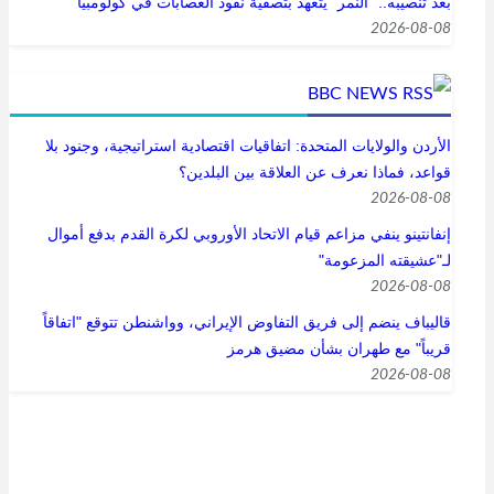
بعد تنصيبه.. "النمر" يتعهد بتصفية نفوذ العصابات في كولومبيا
بَــوْحٌ
2026-08-08
أَنا المُعَزّي وأَنا المكسورُ الخاطر
أَنا الفرَح وأَنا الكئيب
BBC NEWS
أَنا الأَمانُ وأَنا القَلِقُ
الأردن والولايات المتحدة: اتفاقيات اقتصادية استراتيجية، وجنود بلا
قواعد، فماذا نعرف عن العلاقة بين البلدين؟
أَنا الملجأُ وأَنا المشرَّدُ
2026-08-08
أَنا الحريةُ وأَنا المطوَّقُ
إنفانتينو ينفي مزاعم قيام الاتحاد الأوروبي لكرة القدم بدفع أموال
لـ"عشيقته المزعومة"
أَنا الضوءُ وأَنا المحجوبُ
2026-08-08
أَنا العدلُ وأَنا المظلومُ
قاليباف ينضم إلى فريق التفاوض الإيراني، وواشنطن تتوقع "اتفاقاً
قريباً" مع طهران بشأن مضيق هرمز
أَنا العطاءُ وأَنا المحرومُ
2026-08-08
أَنا العافيةُ وأَنا السقيمُ
أَنا الينبوعُ وأَنا الظمآنُ
أَنا الدفءُ وأَنا البردانُ