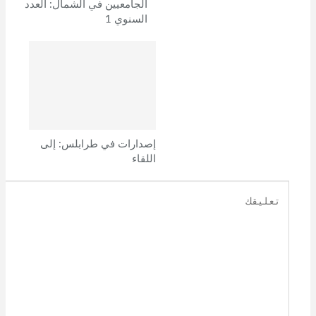
الجامعيين في الشمال: العدد
وافتقدتَ الإحتضان والأمان
السنوي 1
فلا تضطرب
وأَنْتَ بمفرَدِكَ في المسير
ولا تستعن بأُخرى
فتعسِّر عليكَ الخُطى
إصدارات في طرابلس: إلى
لِكَوْنِها غير معنيَّة
اللقاء
بالقيام مقام الوالدة.
وقالت:
مهما طال بنا الزمن الارضي
ولو قارب الألْفَيْ عامٍ من الفراق
إحتفظْ بملامحي نقيَّةً في البال