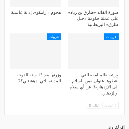
صورة القائد «طارق بن زياد»
هجوم «أرامكو»: إدانة عالمية
على عملة حكومة «جبل
طارق» البريطانية
عربيات
عربيات
ورشة «المنامة» التي
وزرتها بعد 13 سنة الدوحة
أعطوها عنوان:«من السلام
المدينة التي ادهشتني؟؟
الى الإزدهار»!! عن أي سلام
أو إزدهار…
السابق
التالي
اترك رد