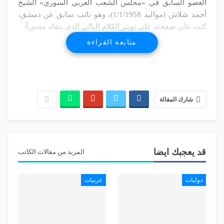
العضو السابق في «مجلس الشعب العربي السوري» الشيخ
أحمد شلاش (مواليد 1/1/1958)، وهو نائب سابق عن دمشق،
كتب على صفحته على تويتر الكلام التالي الذي ننقله مصوراً:
متابعة القراءة
«قرار القيادة السورية،
استخراج جثة الجندي الإسرائيلي من تراب الوطن الطاهر
وتسليمها للجانب الروسي الصديق
شارك المقالة
ضربة كبيرة
ورسالة متعددة الاتجاهات
وكثيرة الفوائد.
قد يعجبك ايضا
المزيد من مقالات الكاتب
وليفهم الجميع
دوليات
عربيات
ان تراب هذا الوطن أطهر من ان يُدفن به الصهاينة والخونة»…
https://twitter.com/shlash58/status/1113876029125402626