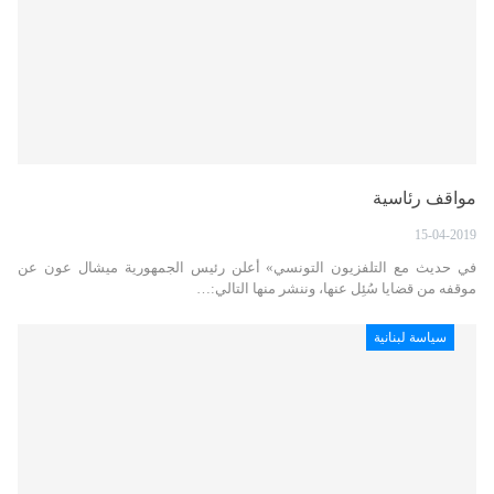
مواقف رئاسية
15-04-2019
في حديث مع التلفزيون التونسي» أعلن رئيس الجمهورية ميشال عون عن
موقفه من قضايا سُئِل عنها، وننشر منها التالي:…
سياسة لبنانية