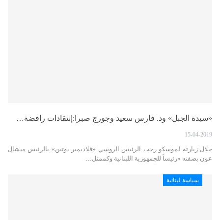
«سيدة الجبل» ود. فارس سعيد وجورج صبرا:إنتقادات رافضة…
15-04-2019
خلال زيارته لموسكو رحب الرئيس الروسي «فلاديمير بوتين» بالرئيس ميشال
عون بصفته «رئيساً للجمهورية اللبنانية وكممثل…
سياسة لبنانية