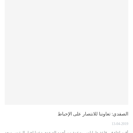
الصفدي: تعاوننا للانتصار على الإحباط
13-04-2019
أقيم لقاء في قاعة طرابلس، بدعوة من أحمد الصفدي دعما لخيار الرئيس سعد