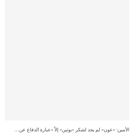
الأمين: «عون» لم يجد لشكر «بوتين» إلاّ «عبارة الدفاع عن…