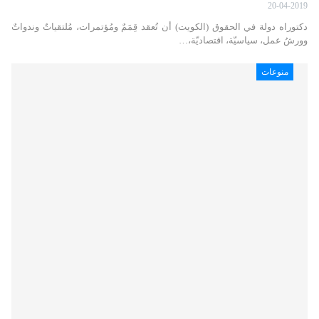
20-04-2019
دكتوراه دولة في الحقوق (الكويت) أن تُعقد قِمَمٌ ومُؤتمرات، مُلتقياتٌ وندواتٌ
وورشُ عمل، سياسيّة، اقتصاديّة،…
منوعات