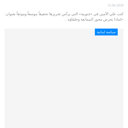
15-04-2019
كتب علي الأمين في «جنوبية» التي يرأس تحريرها تحقيقاً موسعاً وموثقاً بعنوان:
«لماذا يحرص محور الممانعة وحلفاؤه…
سياسة لبنانية