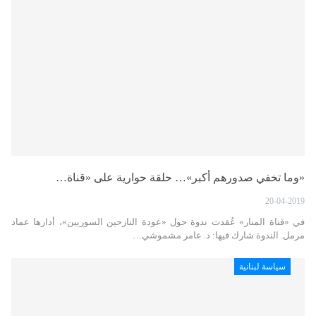
«وما تخفي صدورهم أكبر»… حلقة حوارية على «قناة…
20-04-2019
في «قناة المنار» عُقدت ندوة حول «عودة النازحين السوريين»، أدارها عماد
مرمل. الندوة شارك فيها: د. عامر مشموشي…
سياسة لبنانية