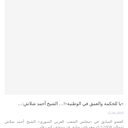
«يا للحكمة والعمق في الوطنية»!… الشيخ أحمد شلاش:…
15-04-2019
العضو السابق في «مجلس الشعب العربي السوري» الشيخ أحمد شلاش
(مواليد 1/1/1958)، وهو نائب سابق عن دمشق، كتب على…