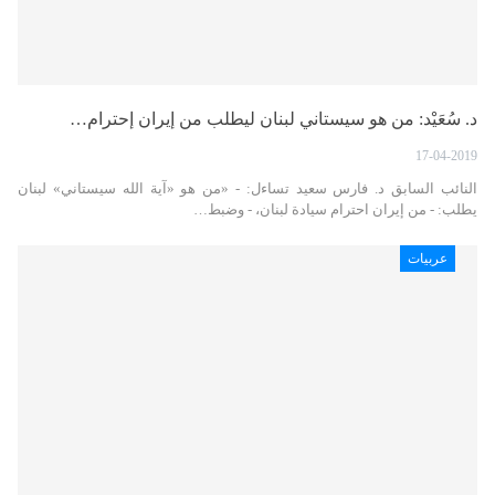
د. سُعَيْد: من هو سيستاني لبنان ليطلب من إيران إحترام…
17-04-2019
النائب السابق د. فارس سعيد تساءل: - «من هو «آية الله سيستاني» لبنان
يطلب: - من إيران احترام سيادة لبنان، - وضبط…
عربيات