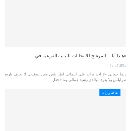
«هـذا أنا… المرشح للانتخابات النيابية الفرعية في…
13-04-2019
ديما جمالي «لا احد يزايد على انتمائي لطرابلس ومن ينتقدني لا يعرف تاريخ
طرابلس ولا يعرف والدي رشيد جمالي وماذا فعل…
ثقافة وتراث