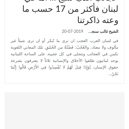
لبنان فأكثر من 17 حسب ما
وعته ذاكرتنا
الشيخ غالب سنجقدار
20-07-2019
في لسان العرب العجب ان ترى ما تُنكر أو ان ترى شيئاً غير
مألوف ولا معتاد، والعُجْبُ: فَضْلَةٌ من الحُمْقِ. تلك المعاني اللغوية
تكمن في العجائب وتتجلى في كل عجيبة. على الساحة اللبنانية
يوجد لبنانيون طلقوا الأخلاق والإنسانية ثلاثاً لا يعترفون بشرعة
حقوق الإنسان، }وَإِذَا قِيلَ لَهُمْ لا تُفْسِدُوا فِي الأَرْضِ قَالُوا إِنَّمَا
نَحْنُ…