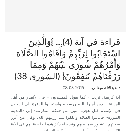
قراءة في آية (4)… }وَالَّذِينَ
اسْتَجَابُوا لِرَبِّهِمْ وَأَقَامُوا الصَّلَاةَ
وَأَمْرُهُمْ شُورَى بَيْنَهُمْ وَمِمَّا
رَزَقْنَاهُمْ يُنفِقُونَ{ (الشورى 38)
د. عبدالإله ميقاتي
08-08-2019
آية كريمة، نزلت – كما يقول المفسرون – في الأنصار من أهل
المدينة، الذين آمنوا بالله ورسوله واستجابوا للدعوة إلى الدخول
في الإسلام قبل هجرة النبي من «مكة المكرمة» إلى «المدينة
المنورة». فأقاموا الصلاة وأنفقوا مما رزقهم الله، وكان من أبرز
صفاتهم التشاور فيما بينهم. وقد جاء ذكرُ هذه الخاصية بهم في الآية
الكريمة بين ركنين أساسيين من أركان الإسلام:…