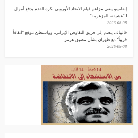
إنفانتينو ينفي مزاعم قيام الاتحاد الأوروبي لكرة القدم بدفع أموال
لـ"عشيقته المزعومة"
2026-08-08
قاليباف ينضم إلى فريق التفاوض الإيراني، وواشنطن تتوقع "اتفاقاً
قريباً" مع طهران بشأن مضيق هرمز
2026-08-08