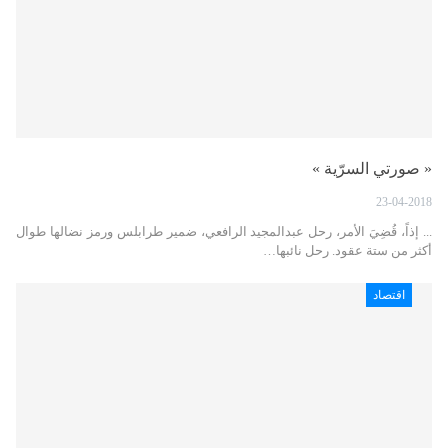
« صورتي السرّية »
23-04-2018
... إذاً، قُضِيَ الأمر، رحل عبدالمجيد الرافعي، ضمير طرابلس ورمز نضالها طوال
أكثر من ستة عقود. رحل نائبها…
اقتصاد