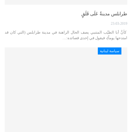
طرابلس مدينةٌ عَلَى قَلَقٍ
23-03-2019
كأنَّ أبا الطيّب المتنبي يصف الحال الراهنة في مدينة طرابلس (التي كان قد
امتدحها يوماً)، فيقول في إحدى قصائده:…
سياسة لبنانية