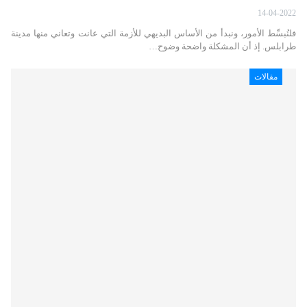
14-04-2022
فلنُبسِّط الأمور، ونبدأ من الأساس البديهي للأزمة التي عانت وتعاني منها مدينة
طرابلس. إذ أن المشكلة واضحة وضوح…
مقالات