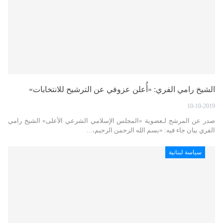
الشيخ رامي الفري: «أُعلن عزوفي عن الترشيح للانتخابات»
10-10-2019
صدر عن المرشح لـعضوية «المجلس الإسلامي الشرعي الأعلى» الشيخ رامي
الفري بيان جاء فيه: «بسم الله الرحمن الرحيم،…
سياسة لبنانية