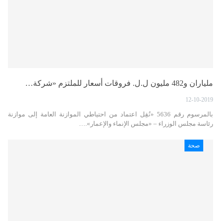
ملياران و482 مليون ل.ل. فروقات أسعار للملتزم «شركة…
12-10-2019
بالمرسوم رقم 5636 «نُقِل اعتماد من احتياطي الموازنة العامة إلى موازنة
رئاسة مجلس الوزراء – «مجلس الإنماء والإعمار».…
صحة