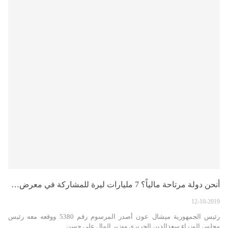
أنحن دولة مرتاحة مالياً؟ 7 مليارات ليرة للمشاركة في معرض…
12-10-2019
رئيس الجمهورية ميشال عون أصدر المرسوم رقم 5380 ووقعه معه رئيس
مجلس الوزراء سعدالدين الحريري ووزير المال علي حسن…