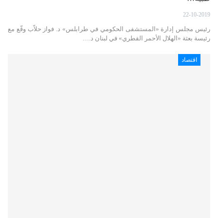
22-10-2019
رئيس مجلس إدارة «المستشفى الحكومي في طرابلس» د. فواز حلاّب وقّع مع
رئيسة بعثة «الهلال الأحمر القطري» في لبنان د.…
اقتصاد