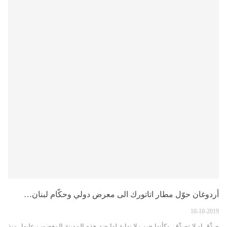
أردوغان حوّل مطار اتاتورك الى معرض دولي وحكّام لبنان…
10-10-2019
صدِّق او لا تصدِّق، وكأنها حرب لا نهاية لها ضد هذه المدينة المغضوب عليها، منذ