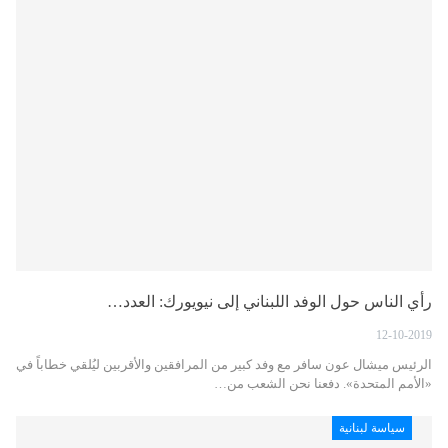
رأي الناس حول الوفد اللبناني إلى نيويورك: العدد…
12-10-2019
الرئيس ميشال عون سافر مع وفد كبير من المرافقين والأقربين ليُلقي خطاباً في
«الأمم المتحدة». دفعنا نحن الشعب من…
سياسة لبنانية