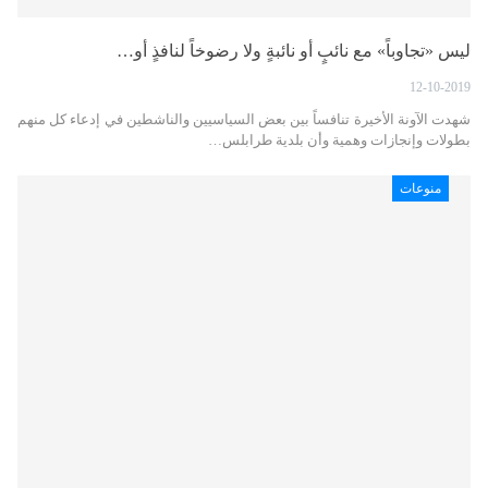
ليس «تجاوباً» مع نائبٍ أو نائبةٍ ولا رضوخاً لنافذٍ أو…
12-10-2019
شهدت الآونة الأخيرة تنافساً بين بعض السياسيين والناشطين في إدعاء كل منهم
بطولات وإنجازات وهمية وأن بلدية طرابلس…
منوعات